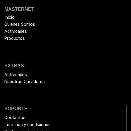
Extensiones
(16)
MASTERNET
Extensor de Rango
(11)
Inicio
Ezpower
(2)
Quienes Somos
Actividades
EZVIZ
(21)
Productos
Flash Memory
(23)
Forza
(16)
Fuentes de Poder
(9)
EXTRAS
Fuentes de Poder RGB
(3)
Actividades
Nuestros Ganadores
Gamemax
(15)
General
(1233)
Genius
(37)
SOPORTE
Gigabyte
(3)
Contactos
Havit
(40)
Términos y condiciones