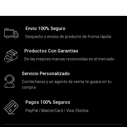
Cooler Gamer
(9)
Dell
(3)
Discos Duros
(4)
Envio 100% Seguro
Discos Duros Externos
(5)
Despacho y envíos de producto de froma rápida
Discos Duros Internos
(9)
Productos Con Garantías
Discos Solido Externos
(3)
De las mejores marcas reconocidas en el mercado
Discos Solido Internos
(3)
DLINK
(1)
Servicio Personalizado
Contáctanos y un agente de venta te guiara en tu
Domotica
(21)
compra
DVRs
(1)
Enclouser
Pagos 100% Seguros
(8)
PayPal / MasterCard / Visa /DeUna
Enfriador de Poder RGB
(2)
Epson
(39)