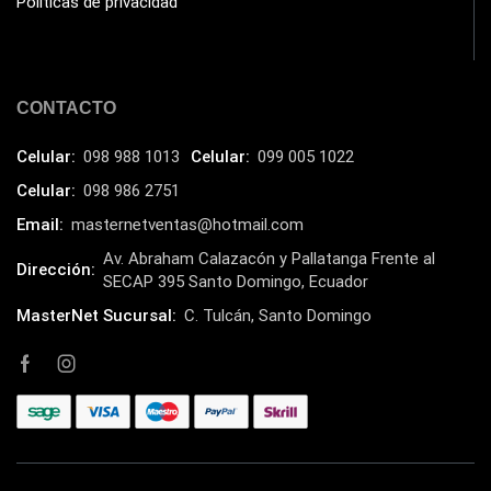
Políticas de privacidad
HIKVISION
(10)
HP
(31)
HUB
(17)
CONTACTO
Humificador
(5)
Impresoras Multifuncionales
Celular:
098 988 1013
Celular:
099 005 1022
(5)
Celular:
098 986 2751
Impresoras Térmicas
(4)
Email:
masternetventas@hotmail.com
Impresoras y Consumibles
(128)
Av. Abraham Calazacón y Pallatanga Frente al
Intel
Dirección:
(3)
SECAP 395 Santo Domingo, Ecuador
JBL
(1)
MasterNet Sucursal:
C. Tulcán, Santo Domingo
Kingston
(33)
Kit de Limpieza
(10)
Klip Xtreme
(7)
Lamparas
(2)