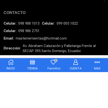
Laptops
(15)
Lector de código de barra
(3)
CONTACTO
Lenovo
(16)
Celular:
098 988 1013
Celular:
099 005 1022
LG
(4)
Celular:
098 986 2751
Logitech
(21)
Email:
masternetventas@hotmail.com
Marcas
(678)
Av. Abraham Calazacón y Pallatanga Frente al
Dirección:
Marvo
(26)
SECAP 395 Santo Domingo, Ecuador
Meetion
(5)
MasterNet Sucursal:
C. Tulcán, Santo Domingo
0
$
5.00
Añadir al carrito
Memorias RAM
(17)
INICIO
TIENDA
Favoritos
CUENTA
MAS
Mercusys
(13)
Mesa
(2)
Micrófono
(24)
Mochilas Fundas y Protectores
(21)
Monitor
(7)