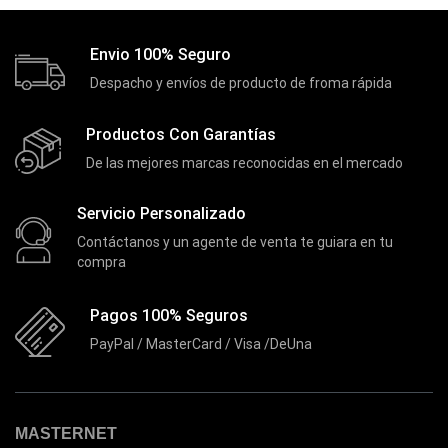
Extensiones
(16)
Extensor de Rango
(11)
Envio 100% Seguro
Ezpower
(2)
Despacho y envíos de producto de froma rápida
EZVIZ
(21)
Productos Con Garantías
Flash Memory
(23)
De las mejores marcas reconocidas en el mercado
Forza
(16)
Servicio Personalizado
Fuentes de Poder
(9)
Contáctanos y un agente de venta te guiara en tu
Fuentes de Poder RGB
(3)
compra
Gamemax
(15)
Pagos 100% Seguros
General
(1233)
PayPal / MasterCard / Visa /DeUna
Genius
(37)
Gigabyte
(3)
Havit
(40)
MASTERNET