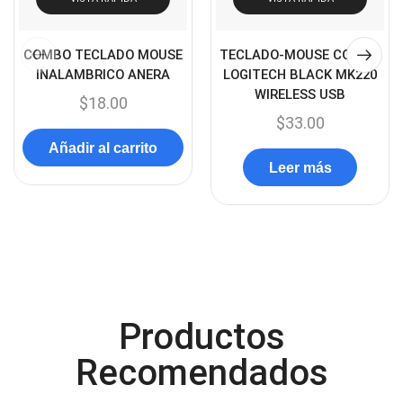
Cargador de pila
(4)
Cargadores
(49)
COMBO TECLADO MOUSE
TECLADO-MOUSE COMBO
INALAMBRICO ANERA
LOGITECH BLACK MK220
Case Gamers
(12)
WIRELESS USB
$
18.00
Cases
(14)
$
33.00
Chanchito
(15)
Añadir al carrito
Leer más
Combos Teclado y Mouse
(11)
Componentes
(91)
Conectividad
(119)
Consumibles
(121)
Control
(8)
Productos
Control Remoto
(2)
Convertidores Señales
Recomendados
(34)
Cooler
(13)