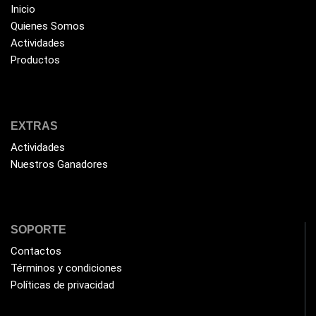
HIKVISION
(10)
Inicio
Quienes Somos
HP
(31)
Actividades
HUB
(17)
Productos
Humificador
(5)
Impresoras Multifuncionales
(5)
Impresoras Térmicas
(4)
EXTRAS
Actividades
Impresoras y Consumibles
(128)
Nuestros Ganadores
Intel
(3)
JBL
(1)
Kingston
(33)
SOPORTE
Kit de Limpieza
(10)
Contactos
Klip Xtreme
Términos y condiciones
(7)
Políticas de privacidad
Lamparas
(2)