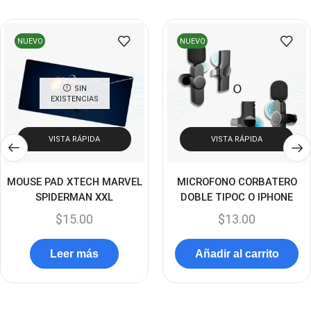
Cooler Gamer
(9)
Dell
(3)
NUEVO
NUEVO
Discos Duros
(4)
Discos Duros Externos
(5)
SIN
EXISTENCIAS
Discos Duros Internos
(9)
Discos Solido Externos
(3)
VISTA RÁPIDA
VISTA RÁPIDA
Discos Solido Internos
(3)
DLINK
(1)
MOUSE PAD XTECH MARVEL
MICROFONO CORBATERO
SPIDERMAN XXL
DOBLE TIPOC O IPHONE
Domotica
(21)
$
15.00
$
13.00
DVRs
(1)
Enclouser
(8)
Leer más
Añadir al carrito
Enfriador de Poder RGB
(2)
Epson
(39)