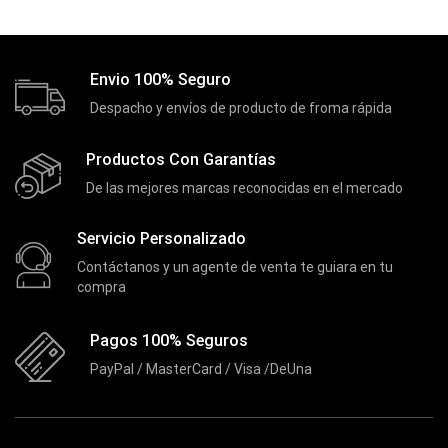
Extensiones
(16)
Extensor de Rango
(11)
Envio 100% Seguro
Ezpower
(2)
Despacho y envíos de producto de froma rápida
EZVIZ
(21)
Flash Memory
(23)
Productos Con Garantías
Forza
(16)
De las mejores marcas reconocidas en el mercado
Fuentes de Poder
(9)
Servicio Personalizado
Fuentes de Poder RGB
(3)
Contáctanos y un agente de venta te guiara en tu
Gamemax
(15)
compra
General
(1233)
Pagos 100% Seguros
Genius
(37)
PayPal / MasterCard / Visa /DeUna
Gigabyte
(3)
Havit
(40)