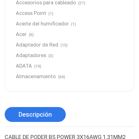
Accesorios para cableado
(21)
Access Point
(1)
Aceite del humificador
(1)
Acer
(6)
Adaptador de Red
(15)
Adaptadores
(3)
ADATA
(19)
Almacenamiento
(64)
AMD
(3)
Antenas y Radioenlace
(1)
Antivirus
(1)
Descripción
Aro de luz
(6)
Asus
(24)
CABLE DE PODER BS POWER 3X16AWG 1.31MM2