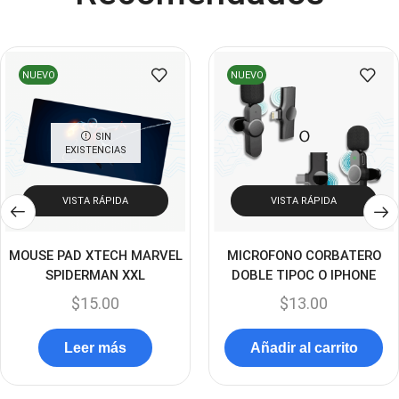
Cooler Gamer
(9)
Dell
(3)
Discos Duros
NUEVO
NUEVO
(4)
Discos Duros Externos
(5)
Discos Duros Internos
SIN
(9)
EXISTENCIAS
Discos Solido Externos
(3)
Discos Solido Internos
(3)
VISTA RÁPIDA
VISTA RÁPIDA
DLINK
(1)
MOUSE PAD XTECH MARVEL
MICROFONO CORBATERO
Domotica
(21)
SPIDERMAN XXL
DOBLE TIPOC O IPHONE
DVRs
(1)
$
15.00
$
13.00
Enclouser
(8)
Leer más
Añadir al carrito
Enfriador de Poder RGB
(2)
Epson
(39)