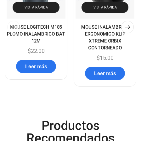
Cargador de pila
VISTA RÁPIDA
VISTA RÁPIDA
(4)
Cargadores
(49)
MOUSE LOGITECH M185
MOUSE INALAMBRICO
Case Gamers
(12)
PLOMO INALAMBRICO BAT
ERGONOMICO KLIP
Cases
(14)
12M
XTREME ORBIX
CONTORNEADO
Chanchito
$
22.00
(15)
$
15.00
Combos Teclado y Mouse
(11)
Leer más
Componentes
(91)
Leer más
Conectividad
(119)
Consumibles
(121)
Control
(8)
Control Remoto
(2)
Productos
Convertidores Señales
(34)
Recomendados
Cooler
(13)