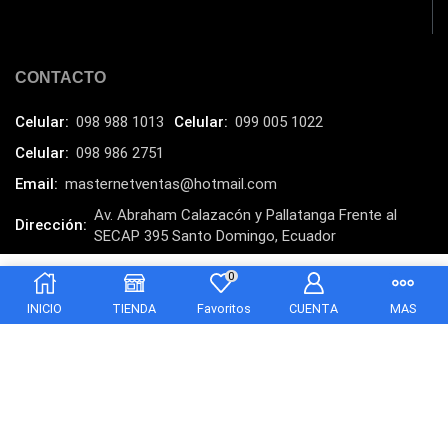
Laptops
(15)
Lector de código de barra
(3)
Lenovo
(16)
CONTACTO
LG
(4)
Celular:
098 988 1013
Celular:
099 005 1022
Logitech
(21)
Celular:
098 986 2751
Marcas
(678)
Email:
masternetventas@hotmail.com
Marvo
(26)
Av. Abraham Calazacón y Pallatanga Frente al
Dirección:
SECAP 395 Santo Domingo, Ecuador
Meetion
(5)
MasterNet Sucursal:
C. Tulcán, Santo Domingo
Memorias RAM
(17)
0
$
6.00
Añadir al carrito
Mercusys
(13)
INICIO
TIENDA
Favoritos
CUENTA
MAS
Mesa
(2)
Micrófono
(24)
Mochilas Fundas y Protectores
(21)
Monitor
(7)