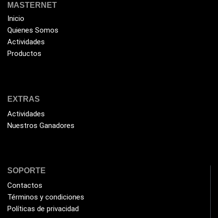
HIKVISION
(10)
MASTERNET
Inicio
HP
(31)
Quienes Somos
HUB
(17)
Actividades
Humificador
Productos
(5)
Impresoras Multifuncionales
(5)
Impresoras Térmicas
(4)
EXTRAS
Impresoras y Consumibles
(128)
Actividades
Intel
(3)
Nuestros Ganadores
JBL
(1)
Kingston
(33)
Kit de Limpieza
(10)
SOPORTE
Klip Xtreme
Contactos
(7)
Términos y condiciones
Lamparas
(2)
Políticas de privacidad