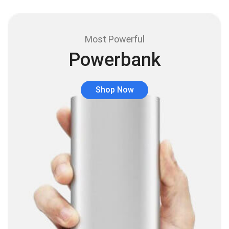
Audífonos
(12)
Audífonos inalámbricos
(24)
Most Powerful
Audio y Sonido
(143)
Powerbank
Barras de sonido
(5)
Base para Audífonos
(3)
Shop Now
Baterías
(5)
Bluetooth
(1)
Bombillas inteligente
(6)
Brother
(5)
Cable tipo C
(40)
Cables
(252)
Cables De Audio
(39)
Cables De Impresora
(10)