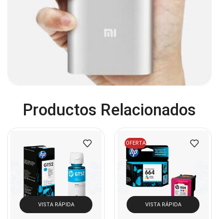
Cables De Poder
(14)
Cables de Red
(37)
Cables DVI
(1)
Cables HDMI
(36)
Cables USB
(36)
Cables Varios
(65)
Cables VGA
(14)
Productos Relacionados
Cables y Adaptadores
(265)
Cables, adaptadores y accesorios
(45)
OFERTA
Cámaras de Red
(67)
Cámaras de Seguridad
(72)
Canon
(23)
Capturadora de video
(4)
VISTA RÁPIDA
VISTA RÁPIDA
Cargador de pila
(4)