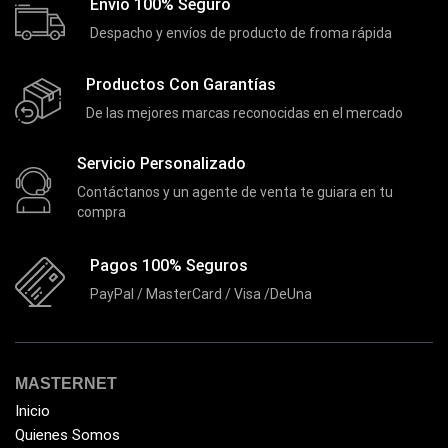
Envio 100% Seguro
Extensor de Rango
(11)
Despacho y envíos de producto de froma rápida
Ezpower
(2)
Productos Con Garantías
EZVIZ
(21)
De las mejores marcas reconocidas en el mercado
Flash Memory
(23)
Forza
(16)
Servicio Personalizado
Fuentes de Poder
(9)
Contáctanos y un agente de venta te guiara en tu
compra
Fuentes de Poder RGB
(3)
Gamemax
(15)
Pagos 100% Seguros
General
(1233)
PayPal / MasterCard / Visa /DeUna
Genius
(37)
Gigabyte
(3)
MASTERNET
Havit
(40)
Inicio
HIKVISION
(10)
Quienes Somos