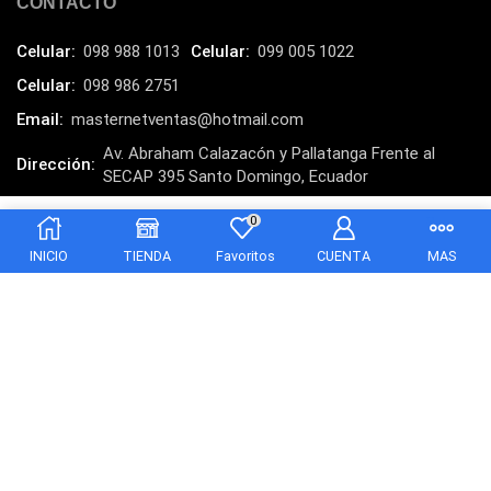
CONTACTO
Lector de código de barra
(3)
Lenovo
(16)
Celular:
098 988 1013
Celular:
099 005 1022
LG
(4)
Celular:
098 986 2751
Logitech
Email:
masternetventas@hotmail.com
(21)
Av. Abraham Calazacón y Pallatanga Frente al
Marcas
(678)
Dirección:
SECAP 395 Santo Domingo, Ecuador
Marvo
(26)
MasterNet Sucursal:
C. Tulcán, Santo Domingo
0
Meetion
$
10.00
(5)
Añadir al carrito
INICIO
TIENDA
Favoritos
CUENTA
MAS
Memorias RAM
(17)
Mercusys
(13)
Mesa
(2)
Micrófono
(24)
Mochilas Fundas y Protectores
(21)
Monitor
(7)
Copyright © 2025 Masternet. Otro producto de POLAR