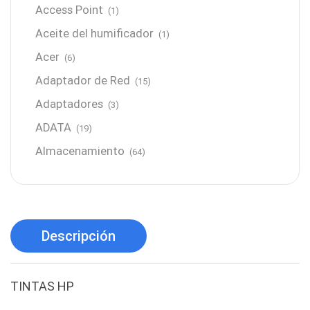
Access Point
(1)
Aceite del humificador
(1)
Acer
(6)
Adaptador de Red
(15)
Adaptadores
(3)
ADATA
(19)
Almacenamiento
(64)
AMD
(3)
Antenas y Radioenlace
(1)
Antivirus
(1)
Descripción
Aro de luz
(6)
Asus
(24)
TINTAS HP
Audífonos
(23)