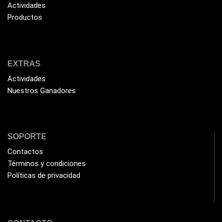
Actividades
HP
(31)
Productos
HUB
(17)
Humificador
(5)
Impresoras Multifuncionales
(5)
EXTRAS
Impresoras Térmicas
(4)
Actividades
Impresoras y Consumibles
Nuestros Ganadores
(128)
Intel
(3)
JBL
(1)
SOPORTE
Kingston
(33)
Contactos
Kit de Limpieza
(10)
Términos y condiciones
Klip Xtreme
Políticas de privacidad
(7)
Lamparas
(2)
Laptops
(15)