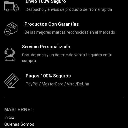
Envio 100% Seguro
Extensor de Rango
(11)
Despacho y envíos de producto de froma rápida
Ezpower
(2)
Productos Con Garantías
EZVIZ
(21)
De las mejores marcas reconocidas en el mercado
Flash Memory
(23)
Forza
(16)
Servicio Personalizado
Fuentes de Poder
(9)
Contáctanos y un agente de venta te guiara en tu
compra
Fuentes de Poder RGB
(3)
Gamemax
(15)
Pagos 100% Seguros
General
(1233)
PayPal / MasterCard / Visa /DeUna
Genius
(37)
Gigabyte
(3)
MASTERNET
Havit
(40)
Inicio
HIKVISION
(10)
Quienes Somos