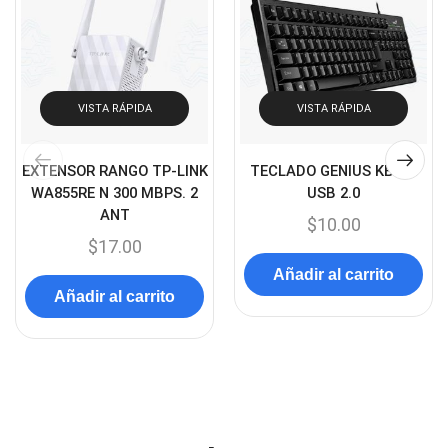
Capturadora de video
(4)
Cargador de pila
(4)
Cargadores
(49)
VISTA RÁPIDA
VISTA RÁPIDA
Case Gamers
(12)
Cases
(14)
EXTENSOR RANGO TP-LINK
TECLADO GENIUS KB100
Chanchito
WA855RE N 300 MBPS. 2
USB 2.0
(15)
ANT
$
10.00
Combos Teclado y Mouse
(11)
$
17.00
Componentes
(91)
Añadir al carrito
Conectividad
(119)
Añadir al carrito
Consumibles
(121)
Control
(8)
Control Remoto
(2)
Convertidores Señales
(34)