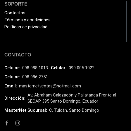
Havit
(40)
SOPORTE
HIKVISION
(10)
Contactos
Términos y condiciones
HP
(31)
Políticas de privacidad
HUB
(17)
Humificador
(5)
Impresoras Multifuncionales
(5)
CONTACTO
Impresoras Térmicas
(4)
Celular:
098 988 1013
Celular:
099 005 1022
Impresoras y Consumibles
(128)
Celular:
098 986 2751
Intel
(3)
Email:
masternetventas@hotmail.com
JBL
(1)
Av. Abraham Calazacón y Pallatanga Frente al
Dirección:
Kingston
(33)
SECAP 395 Santo Domingo, Ecuador
Kit de Limpieza
MasterNet Sucursal:
C. Tulcán, Santo Domingo
(10)
Klip Xtreme
(7)
Lamparas
(2)