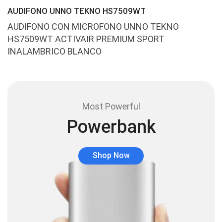
(24)
AUDIFONO UNNO TEKNO HS7509WT
Audífonos
(23)
AUDIFONO CON MICROFONO UNNO TEKNO
Audífonos
(12)
HS7509WT ACTIVAIR PREMIUM SPORT
Audífonos inalámbricos
INALAMBRICO BLANCO
(24)
Audio y Sonido
(143)
Barras de sonido
(5)
Base para Audífonos
(3)
Most Powerful
Baterías
(5)
Powerbank
Bluetooth
(1)
Bombillas inteligente
(6)
Shop Now
Brother
(5)
Cable tipo C
(40)
Cables
(252)
Cables De Audio
(39)