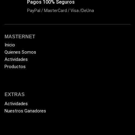
Pagos 100% Seguros
Epson
(39)
PayPal / MasterCard / Visa /DeUna
Extensiones
(16)
Extensor de Rango
(11)
Ezpower
(2)
MASTERNET
EZVIZ
(21)
Inicio
Quienes Somos
Flash Memory
(23)
Actividades
Forza
(16)
Productos
Fuentes de Poder
(9)
Fuentes de Poder RGB
(3)
EXTRAS
Gamemax
(15)
Actividades
General
(1233)
Nuestros Ganadores
Genius
(37)
Gigabyte
(3)