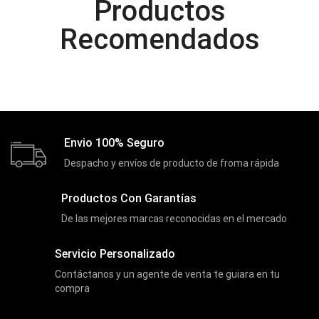
Productos
Cooler
(13)
Recomendados
Cooler Gamer
(9)
Dell
(3)
Discos Duros
(4)
Discos Duros Externos
(5)
Discos Duros Internos
(9)
Envio 100% Seguro
Discos Solido Externos
(3)
Despacho y envíos de producto de froma rápida
Discos Solido Internos
(3)
Productos Con Garantías
DLINK
(1)
De las mejores marcas reconocidas en el mercado
Domotica
(21)
DVRs
Servicio Personalizado
(1)
Contáctanos y un agente de venta te guiara en tu
Enclouser
(8)
compra
Enfriador de Poder RGB
(2)