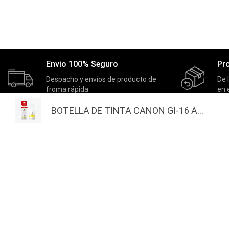
Envio 100% Seguro
Pr
Despacho y envíos de producto de
De 
froma rápida
en 
BOTELLA DE TINTA CANON GI-16 A...
MASTERNET
EXTRAS
Inicio
Actividades
Quienes Somos
Nuestros Ganadores
Actividades
Productos