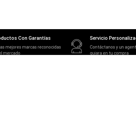
oductos Con Garantías
Servicio Personaliz
las mejores marcas reconocidas
Contáctanos y un agent
el mercado
guiara en tu compra
SOPORTE
Contactos
Términos y condiciones
Políticas de privacidad