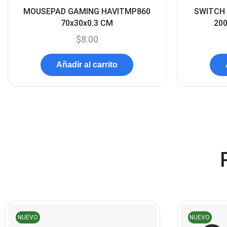
MOUSEPAD GAMING HAVITMP860
SWITCH 
70x30x0.3 CM
20
$
8.00
Añadir al carrito
NUEVO
NUEVO