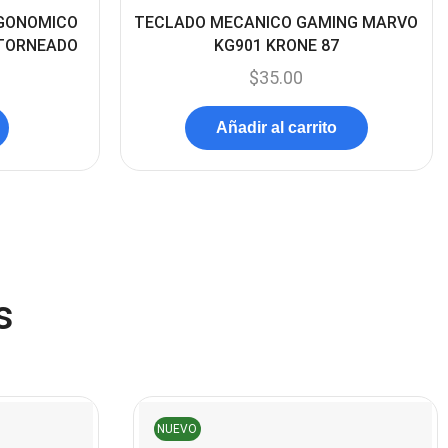
RGONOMICO
TECLADO MECANICO GAMING MARVO
(45)
NTORNEADO
KG901 KRONE 87
Cámaras de Red
(67)
$
35.00
Cámaras de Seguridad
(72)
Añadir al carrito
Canon
(23)
Capturadora de video
(4)
Cargador de pila
(4)
Cargadores
(49)
Case Gamers
(12)
s
Cases
(14)
Chanchito
(15)
Combos Teclado y Mouse
NUEVO
(11)