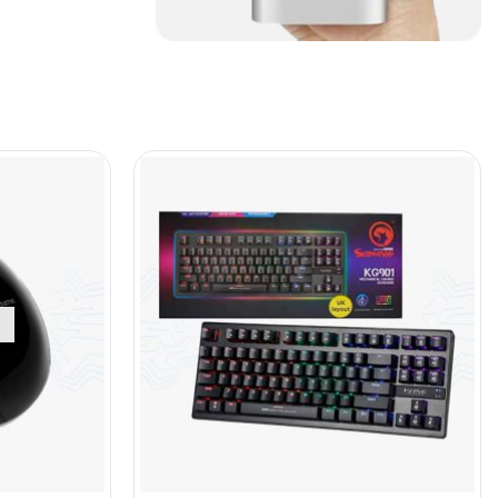
Cables De Audio
(39)
Cables De Impresora
(10)
Cables De Poder
(14)
Cables de Red
(37)
Cables DVI
(1)
Cables HDMI
(36)
Cables USB
(36)
Cables Varios
(65)
Cables VGA
(14)
Cables y Adaptadores
(265)
Cables, adaptadores y
accesorios