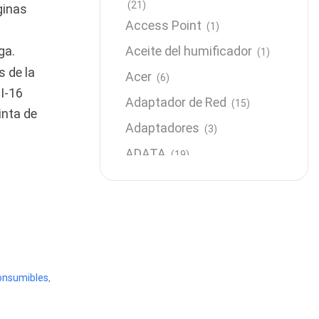
(21)
ginas
Access Point
(1)
ga.
Aceite del humificador
(1)
 de la
Acer
(6)
I-16
Adaptador de Red
(15)
inta de
Adaptadores
(3)
ADATA
(19)
Almacenamiento
(64)
AMD
(3)
Antenas y Radioenlace
(1)
Antivirus
(1)
onsumibles
,
Aro de luz
(6)
Asus
(24)