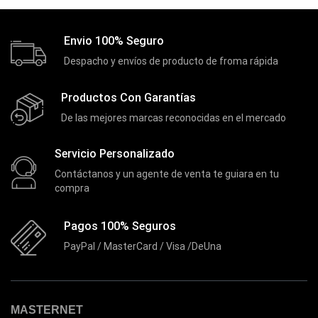
(4)
Discos Duros Externos
(5)
Envio 100% Seguro
Discos Duros Internos
(9)
Despacho y envíos de producto de froma rápida
Discos Solido Externos
(3)
Discos Solido Internos
Productos Con Garantías
(3)
De las mejores marcas reconocidas en el mercado
DLINK
(1)
Domotica
(21)
Servicio Personalizado
DVRs
(1)
Contáctanos y un agente de venta te guiara en tu
compra
Enclouser
(8)
Enfriador de Poder RGB
(2)
Pagos 100% Seguros
Epson
(39)
PayPal / MasterCard / Visa /DeUna
Extensiones
(16)
Extensor de Rango
(11)
MASTERNET
Ezpower
(2)