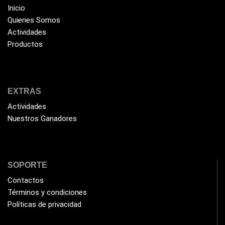
Inicio
EZVIZ
(21)
Quienes Somos
Flash Memory
Actividades
(23)
Productos
Forza
(16)
Fuentes de Poder
(9)
Fuentes de Poder RGB
(3)
EXTRAS
Gamemax
(15)
Actividades
General
(1233)
Nuestros Ganadores
Genius
(37)
Gigabyte
(3)
SOPORTE
Havit
(40)
Contactos
HIKVISION
(10)
Términos y condiciones
HP
(31)
Políticas de privacidad
HUB
(17)