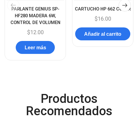
Case Gamers
(12)
PARLANTE GENIUS SP-
CARTUCHO HP 662 COLOR
Cases
(14)
HF280 MADERA 6W,
$
16.00
CONTROL DE VOLUMEN
Chanchito
(15)
$
12.00
Combos Teclado y Mouse
Añadir al carrito
(11)
Componentes
(91)
Leer más
Conectividad
(119)
Consumibles
(121)
Control
(8)
Control Remoto
(2)
Productos
Convertidores Señales
(34)
Cooler
Recomendados
(13)
Cooler Gamer
(9)
Dell
(3)
Discos Duros