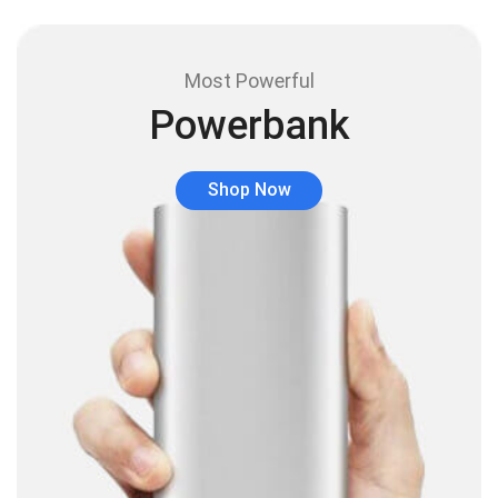
Audio y Sonido
(143)
Barras de sonido
(5)
Most Powerful
Base para Audífonos
(3)
Powerbank
Baterías
(5)
Bluetooth
(1)
Shop Now
Bombillas inteligente
(6)
Brother
(5)
Cable tipo C
(40)
Cables
(252)
Cables De Audio
(39)
Cables De Impresora
(10)
Cables De Poder
(14)
Cables de Red
(37)