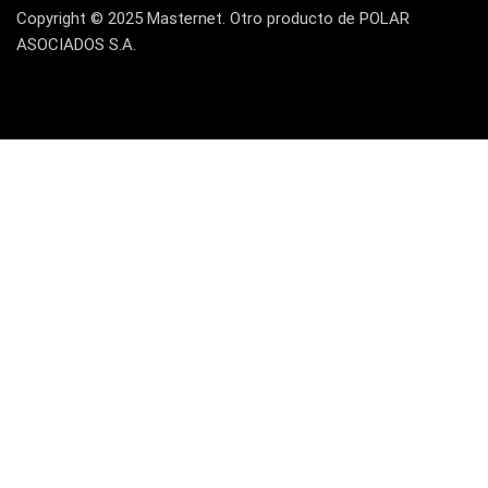
LG
Copyright © 2025 Masternet. Otro producto de POLAR
(4)
ASOCIADOS S.A.
Logitech
(21)
Marcas
(678)
Marvo
(26)
Meetion
(5)
Memorias RAM
(17)
Mercusys
(13)
Mesa
(2)
Micrófono
(24)
Mochilas Fundas y Protectores
(21)
Monitor
(7)
Motherboard
(9)
Mouse
(25)