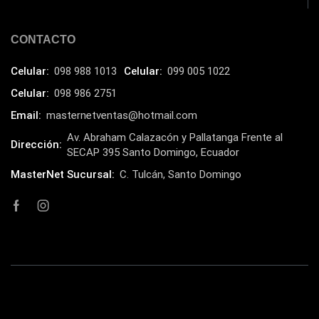
Humificador
(5)
Impresoras Multifuncionales
CONTACTO
(5)
Impresoras Térmicas
(4)
Celular:
098 988 1013
Celular:
099 005 1022
Impresoras y Consumibles
(128)
Celular:
098 986 2751
Intel
(3)
Email:
masternetventas@hotmail.com
JBL
Av. Abraham Calazacón y Pallatanga Frente al
(1)
Dirección:
SECAP 395 Santo Domingo, Ecuador
Kingston
(33)
MasterNet Sucursal:
C. Tulcán, Santo Domingo
Kit de Limpieza
(10)
Klip Xtreme
(7)
Lamparas
(2)
Laptops
(15)
Lector de código de barra
(3)
Lenovo
(16)