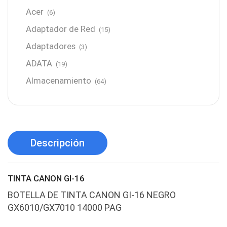
Acer
(6)
Adaptador de Red
(15)
Adaptadores
(3)
ADATA
(19)
Almacenamiento
(64)
AMD
(3)
Antenas y Radioenlace
(1)
Antivirus
(1)
Descripción
Aro de luz
(6)
Asus
(24)
TINTA CANON GI-16
Audífonos
(23)
BOTELLA DE TINTA CANON GI-16 NEGRO
Audífonos
(12)
GX6010/GX7010 14000 PAG
Audífonos inalámbricos
(24)