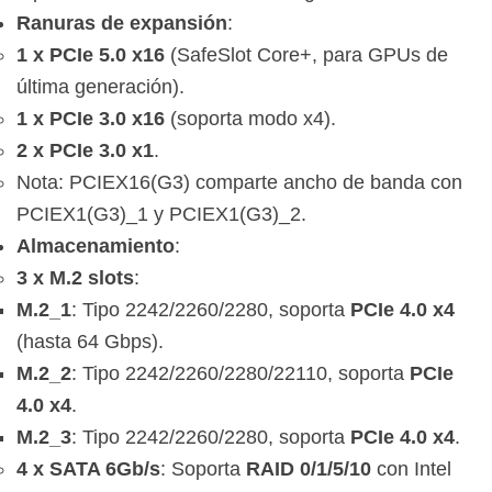
Ranuras de expansión
:
1 x PCIe 5.0 x16
(SafeSlot Core+, para GPUs de
última generación).
1 x PCIe 3.0 x16
(soporta modo x4).
2 x PCIe 3.0 x1
.
Nota: PCIEX16(G3) comparte ancho de banda con
PCIEX1(G3)_1 y PCIEX1(G3)_2.
Almacenamiento
:
3 x M.2 slots
:
M.2_1
: Tipo 2242/2260/2280, soporta
PCIe 4.0 x4
(hasta 64 Gbps).
M.2_2
: Tipo 2242/2260/2280/22110, soporta
PCIe
4.0 x4
.
M.2_3
: Tipo 2242/2260/2280, soporta
PCIe 4.0 x4
.
4 x SATA 6Gb/s
: Soporta
RAID 0/1/5/10
con Intel