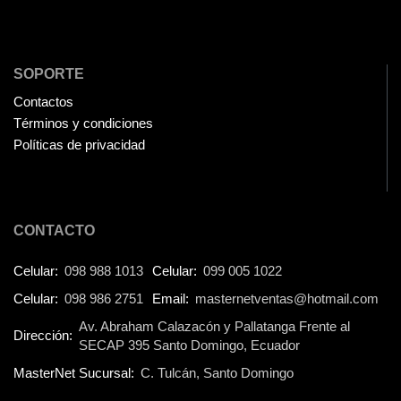
Extensiones
(16)
Extensor de Rango
(11)
Ezpower
SOPORTE
(2)
Contactos
EZVIZ
(21)
Términos y condiciones
Flash Memory
(23)
Políticas de privacidad
Forza
(16)
Fuentes de Poder
(9)
Fuentes de Poder RGB
(3)
CONTACTO
Gamemax
(15)
Celular:
098 988 1013
Celular:
099 005 1022
General
(1233)
Celular:
098 986 2751
Email:
masternetventas@hotmail.com
Genius
(37)
Av. Abraham Calazacón y Pallatanga Frente al
Dirección:
SECAP 395 Santo Domingo, Ecuador
Gigabyte
(3)
MasterNet Sucursal:
C. Tulcán, Santo Domingo
Havit
(40)