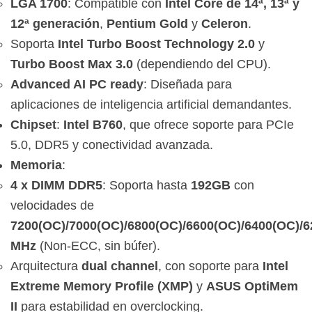
LGA 1700
: Compatible con
Intel Core de 14ª, 13ª y
12ª generación
,
Pentium Gold
y
Celeron
.
Soporta
Intel Turbo Boost Technology 2.0
y
Turbo Boost Max 3.0
(dependiendo del CPU).
Advanced AI PC ready
: Diseñada para
aplicaciones de inteligencia artificial demandantes.
Chipset
:
Intel B760
, que ofrece soporte para PCIe
5.0, DDR5 y conectividad avanzada.
Memoria
:
4 x DIMM DDR5
: Soporta hasta
192GB
con
velocidades de
7200(OC)/7000(OC)/6800(OC)/6600(OC)/6400(OC)/6
MHz
(Non-ECC, sin búfer).
Arquitectura
dual channel
, con soporte para
Intel
Extreme Memory Profile (XMP)
y
ASUS OptiMem
II
para estabilidad en overclocking.