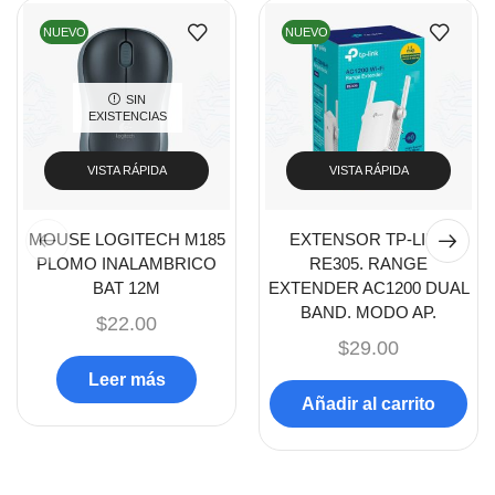
Cables De Poder
NUEVO
NUEVO
(14)
Shop Now
Cables de Red
(37)
SIN
Cables DVI
(1)
EXISTENCIAS
Cables HDMI
(36)
VISTA RÁPIDA
VISTA RÁPIDA
Cables USB
(36)
Cables Varios
(65)
MOUSE LOGITECH M185
EXTENSOR TP-LINK
Cables VGA
(14)
PLOMO INALAMBRICO
RE305. RANGE
BAT 12M
EXTENDER AC1200 DUAL
Cables y Adaptadores
(265)
BAND. MODO AP.
$
22.00
Cables, adaptadores y accesorios
(45)
$
29.00
Cámaras de Red
(67)
Leer más
Añadir al carrito
Cámaras de Seguridad
(72)
Canon
(23)
Capturadora de video
(4)