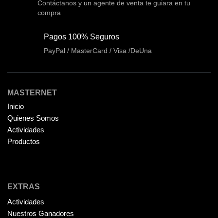
Contáctanos y un agente de venta te guiara en tu
Cooler Gamer
(9)
compra
Dell
(3)
Pagos 100% Seguros
Discos Duros
(4)
PayPal / MasterCard / Visa /DeUna
Discos Duros Externos
(5)
Discos Duros Internos
(9)
Discos Solido Externos
MASTERNET
(3)
Inicio
Discos Solido Internos
(3)
Quienes Somos
DLINK
(1)
Actividades
Domotica
Productos
(21)
DVRs
(1)
Enclouser
(8)
EXTRAS
Enfriador de Poder RGB
(2)
Actividades
Epson
(39)
Nuestros Ganadores