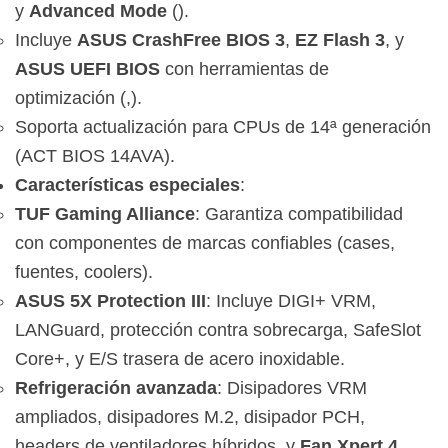
y
Advanced Mode
().
Incluye
ASUS CrashFree BIOS 3
,
EZ Flash 3
, y
ASUS UEFI BIOS
con herramientas de
optimización (,).
Soporta actualización para CPUs de 14ª generación
(ACT BIOS 14AVA).
Características especiales
:
TUF Gaming Alliance
: Garantiza compatibilidad
con componentes de marcas confiables (cases,
fuentes, coolers).
ASUS 5X Protection III
: Incluye DIGI+ VRM,
LANGuard, protección contra sobrecarga, SafeSlot
Core+, y E/S trasera de acero inoxidable.
Refrigeración avanzada
: Disipadores VRM
ampliados, disipadores M.2, disipador PCH,
headers de ventiladores híbridos, y
Fan Xpert 4
.