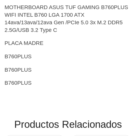
Audífonos
(23)
MOTHERBOARD ASUS TUF GAMING B760PLUS
Audífonos
(12)
WIFI INTEL B760 LGA 1700 ATX
Audífonos inalámbricos
14ava/13ava/12ava Gen /PCIe 5.0 3x M.2 DDR5
(24)
2.5G/USB 3.2 Type C
Audio y Sonido
(143)
Barras de sonido
PLACA MADRE
(5)
Base para Audífonos
(3)
B760PLUS
Baterías
(5)
B760PLUS
Bluetooth
(1)
B760PLUS
Bombillas inteligente
(6)
Brother
(5)
Cable tipo C
(40)
Cables
(252)
Most Powerful
Productos Relacionados
Cables De Audio
(39)
Powerbank
Cables De Impresora
(10)