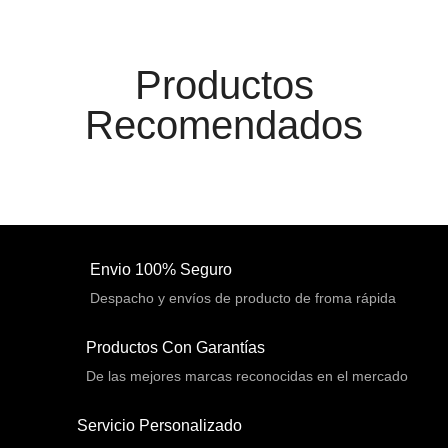
Cargador de pila
(4)
Cargadores
(49)
Productos
Case Gamers
(12)
Recomendados
Cases
(14)
Chanchito
(15)
Combos Teclado y Mouse
(11)
Componentes
(91)
Conectividad
(119)
Envio 100% Seguro
Consumibles
Despacho y envíos de producto de froma rápida
(121)
Control
(8)
Productos Con Garantías
Control Remoto
(2)
De las mejores marcas reconocidas en el mercado
Convertidores Señales
(34)
Servicio Personalizado
Cooler
(13)