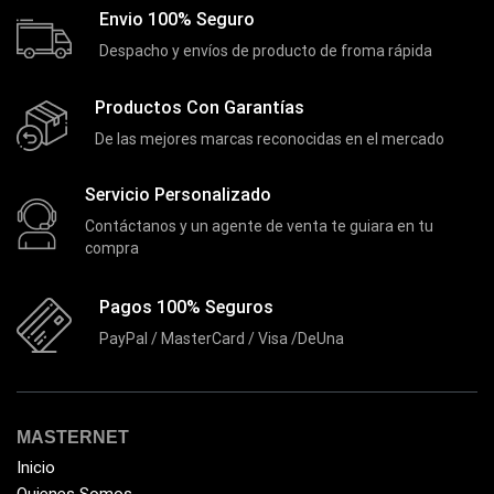
Extensor de Rango
(11)
Envio 100% Seguro
Ezpower
(2)
Despacho y envíos de producto de froma rápida
EZVIZ
(21)
Productos Con Garantías
Flash Memory
(23)
De las mejores marcas reconocidas en el mercado
Forza
(16)
Fuentes de Poder
(9)
Servicio Personalizado
Fuentes de Poder RGB
Contáctanos y un agente de venta te guiara en tu
(3)
compra
Gamemax
(15)
General
(1233)
Pagos 100% Seguros
Genius
PayPal / MasterCard / Visa /DeUna
(37)
Gigabyte
(3)
Havit
(40)
MASTERNET
HIKVISION
(10)
Inicio
HP
(31)