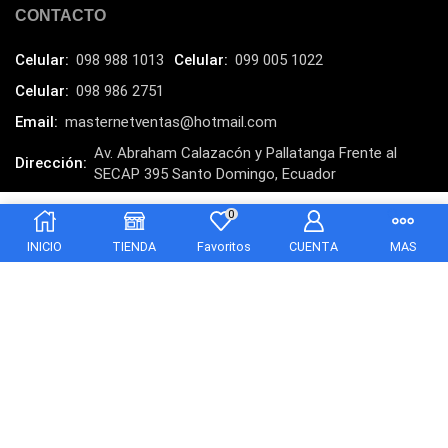
CONTACTO
Lenovo
(16)
LG
Celular:
098 988 1013
Celular:
099 005 1022
(4)
Celular:
098 986 2751
Logitech
(21)
Email:
masternetventas@hotmail.com
Marcas
(678)
Av. Abraham Calazacón y Pallatanga Frente al
Marvo
(26)
Dirección:
SECAP 395 Santo Domingo, Ecuador
Meetion
(5)
MasterNet Sucursal:
C. Tulcán, Santo Domingo
0
$
48.00
Añadir al carrito
Memorias RAM
(17)
INICIO
TIENDA
Favoritos
CUENTA
MAS
Mercusys
(13)
Mesa
(2)
Micrófono
(24)
Mochilas Fundas y Protectores
(21)
Monitor
(7)
Motherboard
(9)
Copyright © 2025 Masternet. Otro producto de POLAR