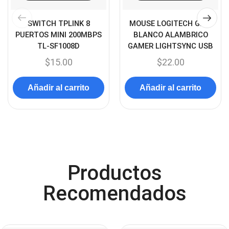
Cargadores
(49)
SWITCH TPLINK 8
MOUSE LOGITECH G203
Case Gamers
(12)
PUERTOS MINI 200MBPS
BLANCO ALAMBRICO
Cases
(14)
TL-SF1008D
GAMER LIGHTSYNC USB
Chanchito
(15)
$
15.00
$
22.00
Combos Teclado y Mouse
(11)
Añadir al carrito
Añadir al carrito
Componentes
(91)
Conectividad
(119)
Consumibles
(121)
Control
(8)
Control Remoto
(2)
Productos
Convertidores Señales
(34)
Recomendados
Cooler
(13)
Cooler Gamer
(9)