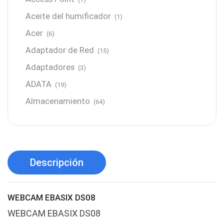
Aceite del humificador
(1)
Acer
(6)
Adaptador de Red
(15)
Adaptadores
(3)
ADATA
(19)
Almacenamiento
(64)
AMD
(3)
Antenas y Radioenlace
(1)
Antivirus
(1)
Descripción
Aro de luz
(6)
Asus
(24)
WEBCAM EBASIX DS08
Audífonos
(23)
WEBCAM EBASIX DS08
Audífonos
(12)