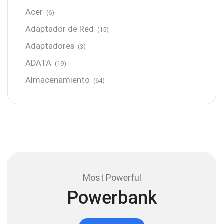
Acer
(6)
Adaptador de Red
(15)
Adaptadores
(3)
ADATA
(19)
Almacenamiento
(64)
AMD
(3)
Antenas y Radioenlace
(1)
Antivirus
(1)
Aro de luz
(6)
Asus
(24)
Most Powerful
Audífonos
(23)
Powerbank
Audífonos
(12)
Audífonos inalámbricos
(24)