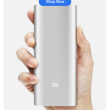
Shop Now
Audio y Sonido
(143)
Barras de sonido
(5)
Base para Audífonos
(3)
Baterías
(5)
Bluetooth
(1)
Bombillas inteligente
(6)
Brother
(5)
Cable tipo C
(40)
Cables
(252)
Cables De Audio
(39)
Cables De Impresora
(10)
Cables De Poder
(14)
Cables de Red
(37)