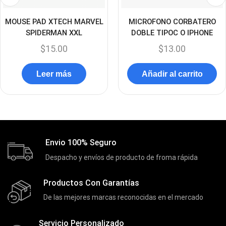
Discos Duros
(4)
Discos Duros Externos
(5)
MOUSE PAD XTECH MARVEL
MICROFONO CORBATERO
SPIDERMAN XXL
DOBLE TIPOC O IPHONE
Discos Duros Internos
(9)
$
15.00
$
13.00
Discos Solido Externos
(3)
Discos Solido Internos
(3)
Leer más
Añadir al carrito
DLINK
(1)
Domotica
(21)
DVRs
(1)
Enclouser
(8)
Envio 100% Seguro
Enfriador de Poder RGB
(2)
Despacho y envíos de producto de froma rápida
Epson
(39)
Productos Con Garantías
Extensiones
(16)
De las mejores marcas reconocidas en el mercado
Extensor de Rango
(11)
Servicio Personalizado
Ezpower
(2)