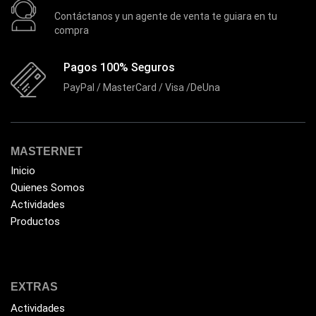
Contáctanos y un agente de venta te guiara en tu
EZVIZ
(21)
compra
Flash Memory
(23)
Pagos 100% Seguros
Forza
(16)
PayPal / MasterCard / Visa /DeUna
Fuentes de Poder
(9)
Fuentes de Poder RGB
(3)
Gamemax
(15)
MASTERNET
General
(1233)
Inicio
Quienes Somos
Genius
(37)
Actividades
Gigabyte
(3)
Productos
Havit
(40)
HIKVISION
(10)
HP
(31)
EXTRAS
HUB
Actividades
(17)