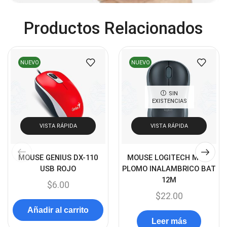
Cables DVI
(1)
Productos Relacionados
Cables HDMI
(36)
Cables USB
(36)
Cables Varios
(65)
NUEVO
NUEVO
Cables VGA
(14)
Cables y Adaptadores
(265)
SIN
EXISTENCIAS
Cables, adaptadores y accesorios
(45)
Cámaras de Red
VISTA RÁPIDA
VISTA RÁPIDA
(67)
Cámaras de Seguridad
(72)
MOUSE GENIUS DX-110
MOUSE LOGITECH M185
Canon
(23)
USB ROJO
PLOMO INALAMBRICO BAT
Capturadora de video
(4)
12M
$
6.00
$
22.00
Cargador de pila
(4)
Añadir al carrito
Cargadores
(49)
Leer más