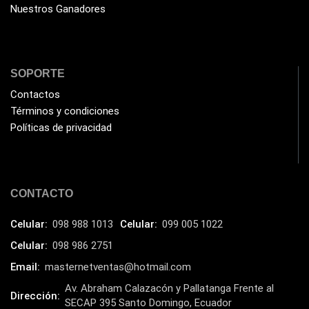
Nuestros Ganadores
Humificador
(5)
Impresoras Multifuncionales
(5)
Impresoras Térmicas
(4)
SOPORTE
Impresoras y Consumibles
(128)
Contactos
Intel
Términos y condiciones
(3)
Políticas de privacidad
JBL
(1)
Kingston
(33)
Kit de Limpieza
(10)
CONTACTO
Klip Xtreme
(7)
Celular:
098 988 1013
Celular:
099 005 1022
Lamparas
(2)
Celular:
098 986 2751
Laptops
(15)
Email:
masternetventas@hotmail.com
Lector de código de barra
(3)
Av. Abraham Calazacón y Pallatanga Frente al
Dirección:
Lenovo
(16)
SECAP 395 Santo Domingo, Ecuador