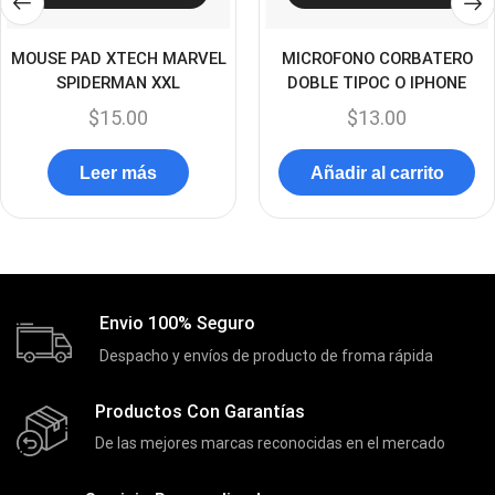
Discos Duros Externos
(5)
MOUSE PAD XTECH MARVEL
MICROFONO CORBATERO
Discos Duros Internos
(9)
SPIDERMAN XXL
DOBLE TIPOC O IPHONE
Discos Solido Externos
(3)
$
15.00
$
13.00
Discos Solido Internos
(3)
Leer más
Añadir al carrito
DLINK
(1)
Domotica
(21)
DVRs
(1)
Enclouser
(8)
Envio 100% Seguro
Enfriador de Poder RGB
(2)
Despacho y envíos de producto de froma rápida
Epson
(39)
Extensiones
(16)
Productos Con Garantías
Extensor de Rango
(11)
De las mejores marcas reconocidas en el mercado
Ezpower
(2)