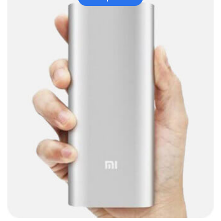
Audio y Sonido
(143)
Barras de sonido
(5)
Base para Audífonos
(3)
Baterías
(5)
Bluetooth
(1)
Bombillas inteligente
(6)
Brother
(5)
Cable tipo C
(40)
Cables
(252)
Cables De Audio
(39)
Cables De Impresora
(10)
Cables De Poder
(14)
Cables de Red
(37)