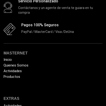
Servicio Personalizado
EZVIZ
(21)
Contáctanos y un agente de venta te guiara en tu
Flash Memory
(23)
compra
Forza
(16)
Pagos 100% Seguros
Fuentes de Poder
(9)
PayPal / MasterCard / Visa /DeUna
Fuentes de Poder RGB
(3)
Gamemax
(15)
General
(1233)
MASTERNET
Inicio
Genius
(37)
Quienes Somos
Gigabyte
(3)
Actividades
Havit
Productos
(40)
HIKVISION
(10)
HP
(31)
EXTRAS
HUB
(17)
Actividades