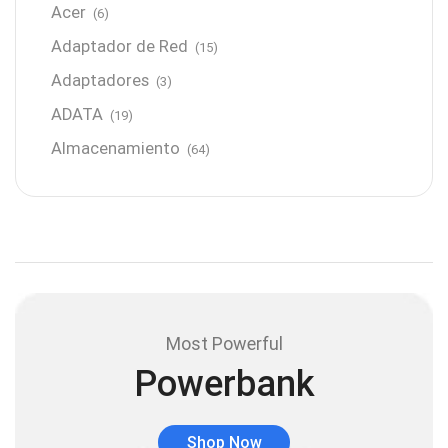
Acer
(6)
Adaptador de Red
(15)
Adaptadores
(3)
ADATA
(19)
Almacenamiento
(64)
AMD
(3)
Antenas y Radioenlace
(1)
Antivirus
(1)
Aro de luz
(6)
Asus
(24)
Most Powerful
Audífonos
(23)
Powerbank
Audífonos
(12)
Audífonos inalámbricos
(24)
Shop Now