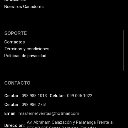
Humificador
(5)
Nuestros Ganadores
Impresoras Multifuncionales
(5)
Impresoras Térmicas
(4)
Impresoras y Consumibles
(128)
SOPORTE
Intel
Contactos
(3)
Términos y condiciones
JBL
(1)
Políticas de privacidad
Kingston
(33)
Kit de Limpieza
(10)
Klip Xtreme
(7)
CONTACTO
Lamparas
(2)
Celular:
098 988 1013
Celular:
099 005 1022
Laptops
(15)
Celular:
098 986 2751
Lector de código de barra
(3)
Email:
masternetventas@hotmail.com
Lenovo
(16)
Av. Abraham Calazacón y Pallatanga Frente al
Dirección: