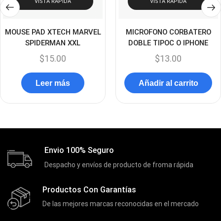
Discos Duros
(4)
VISTA RÁPIDA
VISTA RÁPIDA
Discos Duros Externos
(5)
MOUSE PAD XTECH MARVEL
MICROFONO CORBATERO
Discos Duros Internos
(9)
SPIDERMAN XXL
DOBLE TIPOC O IPHONE
Discos Solido Externos
(3)
$
15.00
$
13.00
Discos Solido Internos
(3)
Leer más
Añadir al carrito
DLINK
(1)
Domotica
(21)
DVRs
(1)
Enclouser
(8)
Envio 100% Seguro
Enfriador de Poder RGB
(2)
Despacho y envíos de producto de froma rápida
Epson
(39)
Extensiones
(16)
Productos Con Garantías
Extensor de Rango
(11)
De las mejores marcas reconocidas en el mercado
Ezpower
(2)