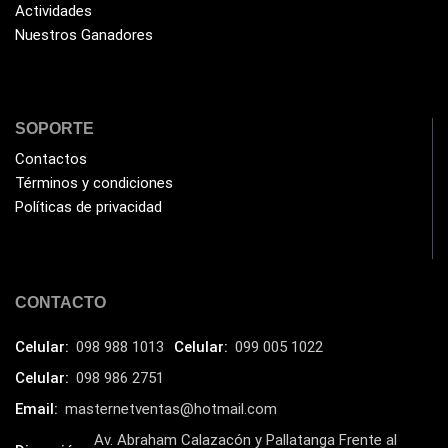
Actividades
Humificador
(5)
Nuestros Ganadores
Impresoras Multifuncionales
(5)
Impresoras Térmicas
(4)
Impresoras y Consumibles
(128)
SOPORTE
Intel
Contactos
(3)
Términos y condiciones
JBL
(1)
Políticas de privacidad
Kingston
(33)
Kit de Limpieza
(10)
Klip Xtreme
(7)
CONTACTO
Lamparas
(2)
Celular:
098 988 1013
Celular:
099 005 1022
Laptops
(15)
Celular:
098 986 2751
Lector de código de barra
(3)
Email:
masternetventas@hotmail.com
Lenovo
(16)
Av. Abraham Calazacón y Pallatanga Frente al