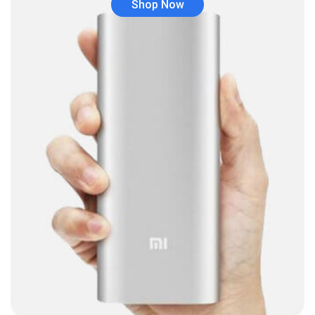
Shop Now
Audio y Sonido
(143)
Barras de sonido
(5)
Base para Audífonos
(3)
Baterías
(5)
Bluetooth
(1)
Bombillas inteligente
(6)
Brother
(5)
Cable tipo C
(40)
Cables
(252)
Cables De Audio
(39)
Cables De Impresora
(10)
Cables De Poder
(14)
Cables de Red
(37)