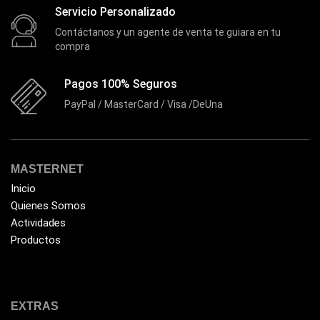
Servicio Personalizado
EZVIZ
(21)
Contáctanos y un agente de venta te guiara en tu
Flash Memory
(23)
compra
Forza
(16)
Pagos 100% Seguros
Fuentes de Poder
(9)
PayPal / MasterCard / Visa /DeUna
Fuentes de Poder RGB
(3)
Gamemax
(15)
General
(1233)
MASTERNET
Inicio
Genius
(37)
Quienes Somos
Gigabyte
(3)
Actividades
Havit
Productos
(40)
HIKVISION
(10)
HP
(31)
EXTRAS
HUB
(17)