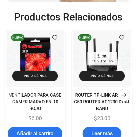
Cables DVI
(1)
Productos Relacionados
Cables HDMI
(36)
Cables USB
(36)
Cables Varios
(65)
NUEVO
NUEVO
Cables VGA
(14)
Cables y Adaptadores
(265)
SIN
EXISTENCIAS
Cables, adaptadores y accesorios
(45)
Cámaras de Red
VISTA RÁPIDA
VISTA RÁPIDA
(67)
Cámaras de Seguridad
(72)
VENTILADOR PARA CASE
ROUTER TP-LINK ARCHER
Canon
(23)
GAMER MARVO FN-10
C50 ROUTER AC1200 DUAL
Capturadora de video
(4)
ROJO
BAND
$
6.00
$
23.00
Cargador de pila
(4)
Cargadores
(49)
Añadir al carrito
Leer más