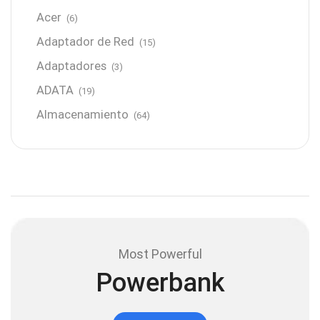
Acer
(6)
Adaptador de Red
(15)
Adaptadores
(3)
ADATA
(19)
Almacenamiento
(64)
AMD
(3)
Antenas y Radioenlace
(1)
Antivirus
(1)
Aro de luz
(6)
Asus
(24)
Most Powerful
Audífonos
(23)
Powerbank
Audífonos
(12)
Audífonos inalámbricos
(24)