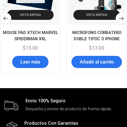
(3)
DLINK
(1)
VISTA RÁPIDA
VISTA RÁPIDA
Domotica
(21)
DVRs
(1)
MOUSE PAD XTECH MARVEL
MICROFONO CORBATERO
Enclouser
SPIDERMAN XXL
DOBLE TIPOC O IPHONE
(8)
$
15.00
$
13.00
Enfriador de Poder RGB
(2)
Epson
(39)
Leer más
Añadir al carrito
Extensiones
(16)
Extensor de Rango
(11)
Ezpower
(2)
EZVIZ
(21)
Envio 100% Seguro
Flash Memory
(23)
Despacho y envíos de producto de froma rápida
Forza
(16)
Productos Con Garantías
Fuentes de Poder
(9)