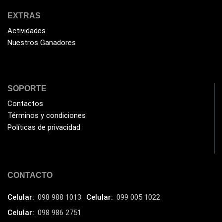
Intel
(3)
EXTRAS
JBL
(1)
Actividades
Nuestros Ganadores
Kingston
(33)
Kit de Limpieza
(10)
Klip Xtreme
(7)
SOPORTE
Lamparas
(2)
Contactos
Laptops
(15)
Términos y condiciones
Políticas de privacidad
Lector de código de barra
(3)
Lenovo
(16)
LG
(4)
CONTACTO
Logitech
(21)
Marcas
Celular:
098 988 1013
Celular:
099 005 1022
(678)
Celular:
098 986 2751
Marvo
(26)