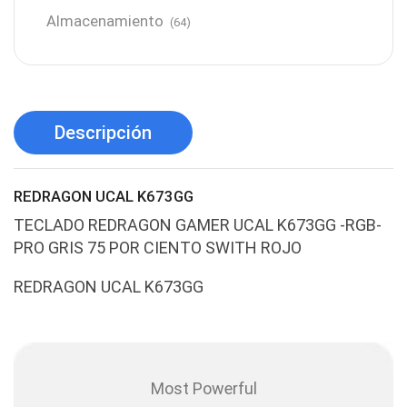
Almacenamiento
(64)
AMD
(3)
Antenas y Radioenlace
(1)
Antivirus
(1)
Descripción
Aro de luz
(6)
Asus
(24)
REDRAGON UCAL K673GG
Audífonos
(23)
TECLADO REDRAGON GAMER UCAL K673GG -RGB-
Audífonos
(12)
PRO GRIS 75 POR CIENTO SWITH ROJO
Audífonos inalámbricos
(24)
REDRAGON UCAL K673GG
Audio y Sonido
(143)
Barras de sonido
(5)
Base para Audífonos
(3)
Most Powerful
Baterías
(5)