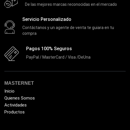
De las mejores marcas reconocidas en el mercado
Fuentes de Poder RGB
(3)
Gamemax
(15)
Servicio Personalizado
General
Contáctanos y un agente de venta te guiara en tu
(1233)
compra
Genius
(37)
Gigabyte
(3)
Pagos 100% Seguros
Havit
PayPal / MasterCard / Visa /DeUna
(40)
HIKVISION
(10)
HP
(31)
MASTERNET
HUB
(17)
Inicio
Humificador
(5)
Quienes Somos
Actividades
Impresoras Multifuncionales
(5)
Productos
Impresoras Térmicas
(4)
Impresoras y Consumibles
(128)