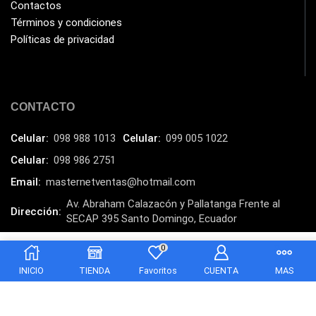
Kingston
(33)
Contactos
Términos y condiciones
Kit de Limpieza
(10)
Políticas de privacidad
Klip Xtreme
(7)
Lamparas
(2)
Laptops
(15)
CONTACTO
Lector de código de barra
(3)
Celular:
098 988 1013
Celular:
099 005 1022
Lenovo
(16)
Celular:
098 986 2751
LG
(4)
Email:
masternetventas@hotmail.com
Logitech
(21)
Av. Abraham Calazacón y Pallatanga Frente al
Dirección:
Marcas
(678)
SECAP 395 Santo Domingo, Ecuador
Marvo
MasterNet Sucursal:
C. Tulcán, Santo Domingo
(26)
0
$
68.00
Añadir al carrito
$
63.00
Meetion
(5)
INICIO
TIENDA
Favoritos
CUENTA
MAS
Memorias RAM
(17)
Mercusys
(13)