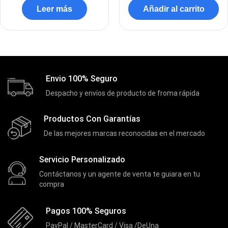
DVRs
(1)
Leer más
Añadir al carrito
Enclouser
(8)
Enfriador de Poder RGB
(2)
Epson
(39)
Extensiones
(16)
Envio 100% Seguro
Extensor de Rango
Despacho y envíos de producto de froma rápida
(11)
Ezpower
(2)
Productos Con Garantías
EZVIZ
(21)
De las mejores marcas reconocidas en el mercado
Flash Memory
(23)
Servicio Personalizado
Forza
(16)
Contáctanos y un agente de venta te guiara en tu
Fuentes de Poder
(9)
compra
Fuentes de Poder RGB
(3)
Pagos 100% Seguros
Gamemax
(15)
PayPal / MasterCard / Visa /DeUna