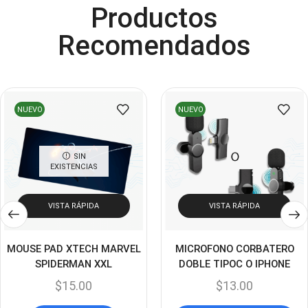
Productos
Control
(8)
Control Remoto
Recomendados
(2)
Convertidores Señales
(34)
Cooler
(13)
Cooler Gamer
(9)
NUEVO
NUEVO
Dell
(3)
Discos Duros
(4)
SIN
EXISTENCIAS
Discos Duros Externos
(5)
Discos Duros Internos
(9)
VISTA RÁPIDA
VISTA RÁPIDA
Discos Solido Externos
(3)
Discos Solido Internos
(3)
MOUSE PAD XTECH MARVEL
MICROFONO CORBATERO
SPIDERMAN XXL
DOBLE TIPOC O IPHONE
DLINK
(1)
$
15.00
$
13.00
Domotica
(21)