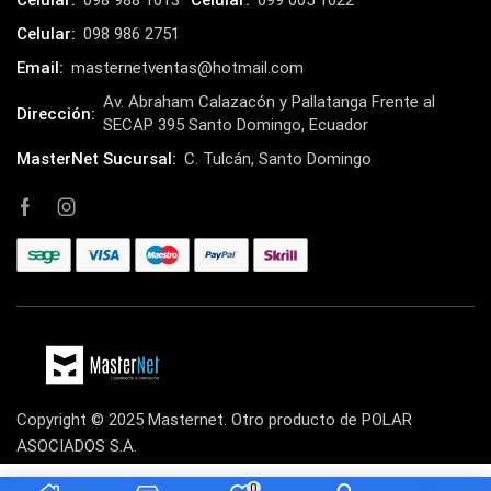
Celular:
098 988 1013
Celular:
099 005 1022
Kit de Limpieza
(10)
Celular:
098 986 2751
Klip Xtreme
(7)
Email:
masternetventas@hotmail.com
Lamparas
(2)
Av. Abraham Calazacón y Pallatanga Frente al
Laptops
Dirección:
(15)
SECAP 395 Santo Domingo, Ecuador
Lector de código de barra
(3)
MasterNet Sucursal:
C. Tulcán, Santo Domingo
Lenovo
(16)
LG
(4)
Logitech
(21)
Marcas
(678)
Marvo
(26)
Meetion
(5)
Memorias RAM
(17)
Copyright © 2025 Masternet. Otro producto de POLAR
ASOCIADOS S.A.
Mercusys
(13)
Mesa
(2)
0