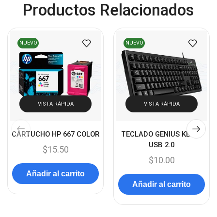
Productos Relacionados
Cámaras de Seguridad
(72)
Canon
(23)
NUEVO
NUEVO
Capturadora de video
(4)
Cargador de pila
(4)
Cargadores
(49)
Case Gamers
(12)
VISTA RÁPIDA
VISTA RÁPIDA
Cases
(14)
Chanchito
(15)
CARTUCHO HP 667 COLOR
TECLADO GENIUS KB100
Combos Teclado y Mouse
USB 2.0
(11)
$
15.50
$
10.00
Componentes
(91)
Añadir al carrito
Conectividad
(119)
Añadir al carrito
Consumibles
(121)
Control
(8)