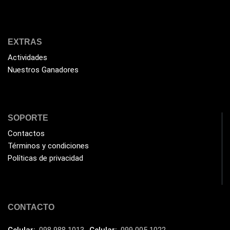
Genius
(37)
Gigabyte
(3)
Havit
(40)
EXTRAS
HIKVISION
Actividades
(10)
Nuestros Ganadores
HP
(31)
HUB
(17)
Humificador
(5)
SOPORTE
Impresoras Multifuncionales
(5)
Contactos
Impresoras Térmicas
(4)
Términos y condiciones
Políticas de privacidad
Impresoras y Consumibles
(128)
Intel
(3)
JBL
(1)
CONTACTO
Kingston
(33)