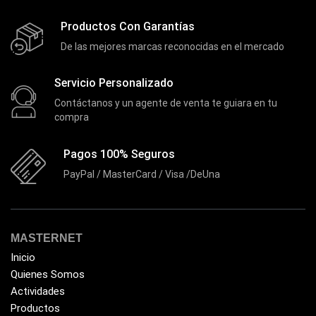
Enclouser
(8)
Productos Con Garantías
Enfriador de Poder RGB
(2)
De las mejores marcas reconocidas en el mercado
Epson
(39)
Extensiones
Servicio Personalizado
(16)
Contáctanos y un agente de venta te guiara en tu
Extensor de Rango
(11)
compra
Ezpower
(2)
EZVIZ
Pagos 100% Seguros
(21)
PayPal / MasterCard / Visa /DeUna
Flash Memory
(23)
Forza
(16)
Fuentes de Poder
(9)
MASTERNET
Fuentes de Poder RGB
(3)
Inicio
Gamemax
Quienes Somos
(15)
Actividades
General
(1233)
Productos