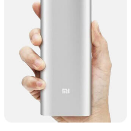
Cables
(252)
Cables De Audio
(39)
Cables De Impresora
(10)
Cables De Poder
(14)
Cables de Red
(37)
Cables DVI
(1)
Cables HDMI
(36)
Cables USB
(36)
Cables Varios
(65)
Cables VGA
(14)
Cables y Adaptadores
(265)
Cables, adaptadores y accesorios
(45)
Cámaras de Red
(67)