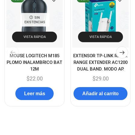
Cámaras de Red
(67)
Cámaras de Seguridad
SIN
(72)
EXISTENCIAS
Canon
(23)
VISTA RÁPIDA
VISTA RÁPIDA
Capturadora de video
(4)
Cargador de pila
(4)
MOUSE LOGITECH M185
EXTENSOR TP-LINK RE305.
Cargadores
(49)
PLOMO INALAMBRICO BAT
RANGE EXTENDER AC1200
12M
DUAL BAND. MODO AP.
Case Gamers
(12)
$
22.00
$
29.00
Cases
(14)
Chanchito
(15)
Leer más
Añadir al carrito
Combos Teclado y Mouse
(11)
Componentes
(91)
Conectividad
(119)
Consumibles
(121)