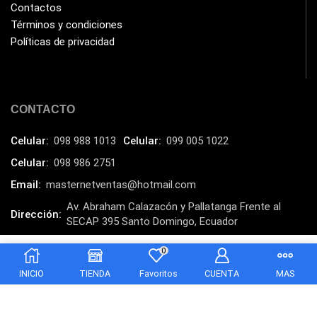
Kingston
(33)
Contactos
Términos y condiciones
Kit de Limpieza
(10)
Políticas de privacidad
Klip Xtreme
(7)
Lamparas
(2)
Laptops
(15)
CONTACTO
Lector de código de barra
(3)
Celular:
098 988 1013
Celular:
099 005 1022
Lenovo
(16)
Celular:
098 986 2751
LG
(4)
Email:
masternetventas@hotmail.com
Logitech
(21)
Av. Abraham Calazacón y Pallatanga Frente al
Dirección:
Marcas
(678)
SECAP 395 Santo Domingo, Ecuador
Marvo
MasterNet Sucursal:
C. Tulcán, Santo Domingo
(26)
0
$
65.00
Añadir al carrito
$
58.00
Meetion
(5)
INICIO
TIENDA
Favoritos
CUENTA
MAS
Memorias RAM
(17)
Mercusys
(13)