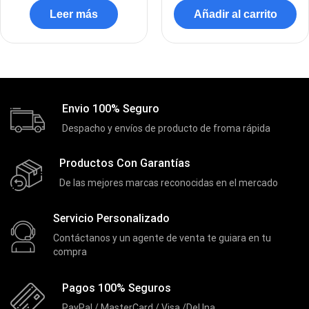
DVRs
(1)
Leer más
Añadir al carrito
Enclouser
(8)
Enfriador de Poder RGB
(2)
Epson
(39)
Extensiones
(16)
Envio 100% Seguro
Extensor de Rango
Despacho y envíos de producto de froma rápida
(11)
Ezpower
(2)
Productos Con Garantías
EZVIZ
(21)
De las mejores marcas reconocidas en el mercado
Flash Memory
(23)
Servicio Personalizado
Forza
(16)
Contáctanos y un agente de venta te guiara en tu
Fuentes de Poder
(9)
compra
Fuentes de Poder RGB
(3)
Pagos 100% Seguros
Gamemax
(15)
PayPal / MasterCard / Visa /DeUna