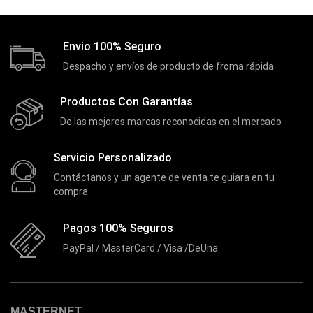
Genius
(37)
Gigabyte
(3)
Envio 100% Seguro
Havit
(40)
Despacho y envíos de producto de froma rápida
HIKVISION
(10)
Productos Con Garantías
HP
(31)
De las mejores marcas reconocidas en el mercado
HUB
(17)
Servicio Personalizado
Humificador
(5)
Contáctanos y un agente de venta te guiara en tu
Impresoras Multifuncionales
(5)
compra
Impresoras Térmicas
(4)
Pagos 100% Seguros
Impresoras y Consumibles
(128)
PayPal / MasterCard / Visa /DeUna
Intel
(3)
JBL
(1)
Kingston
(33)
MASTERNET