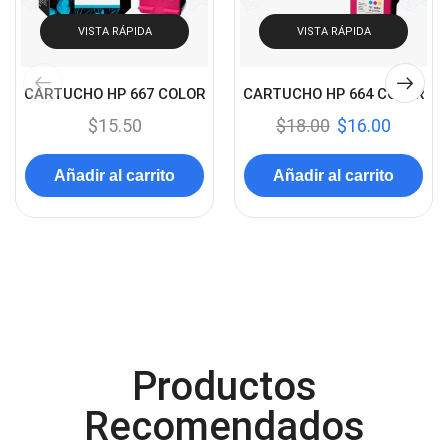
Control
(8)
Control Remoto
VISTA RÁPIDA
VISTA RÁPIDA
(2)
Convertidores Señales
(34)
CARTUCHO HP 667 COLOR
CARTUCHO HP 664 COLOR
Cooler
(13)
$
15.50
$
18.00
$
16.00
Cooler Gamer
(9)
Dell
(3)
Añadir al carrito
Añadir al carrito
Discos Duros
(4)
Discos Duros Externos
(5)
Discos Duros Internos
(9)
Discos Solido Externos
(3)
Discos Solido Internos
(3)
Productos
DLINK
(1)
Domotica
(21)
Recomendados
DVRs
(1)