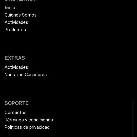
Kit de Limpieza
(10)
Inicio
Quienes Somos
Klip Xtreme
(7)
Actividades
Lamparas
(2)
Productos
Laptops
(15)
Lector de código de barra
(3)
Lenovo
(16)
EXTRAS
LG
Actividades
(4)
Nuestros Ganadores
Logitech
(21)
Marcas
(678)
Marvo
(26)
SOPORTE
Meetion
(5)
Contactos
Memorias RAM
Términos y condiciones
(17)
Políticas de privacidad
Mercusys
(13)