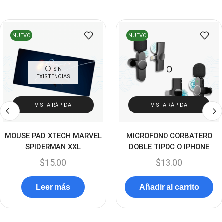
Enclouser
(8)
Enfriador de Poder RGB
(2)
NUEVO
NUEVO
Epson
(39)
Extensiones
(16)
SIN
EXISTENCIAS
Extensor de Rango
(11)
Ezpower
(2)
VISTA RÁPIDA
VISTA RÁPIDA
EZVIZ
(21)
Flash Memory
(23)
MOUSE PAD XTECH MARVEL
MICROFONO CORBATERO
SPIDERMAN XXL
DOBLE TIPOC O IPHONE
Forza
(16)
$
15.00
$
13.00
Fuentes de Poder
(9)
Fuentes de Poder RGB
(3)
Leer más
Añadir al carrito
Gamemax
(15)
General
(1233)