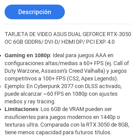
Antivirus
(1)
Descripción
Aro de luz
(6)
Asus
(24)
TARJETA DE VIDEO ASUS DUAL GEFORCE RTX-3050
Audífonos
(23)
OC 6GB GDDR6/ DVI-D/ HDMI DP/ PCI EXP. 4.0
Audífonos
(12)
: Ideal para juegos AAA en
Gaming en 1080p
Audífonos inalámbricos
(24)
configuraciones altas/medias a 60+ FPS (ej. Call of
Audio y Sonido
(143)
Duty Warzone, Assassin’s Creed Valhalla) y juegos
competitivos a 100+ FPS (CS2, Apex Legends).
Barras de sonido
(5)
Ejemplo: En Cyberpunk 2077 con DLSS activado,
Base para Audífonos
(3)
puede alcanzar ~60 FPS en 1080p con ajustes
Baterías
(5)
medios y ray tracing.
: Los 6GB de VRAM pueden ser
Limitaciones
Bluetooth
(1)
insuficientes para juegos modernos en 1440p o
Bombillas inteligente
(6)
texturas ultra. Comparada con la RTX 3050 de 8GB,
Brother
(5)
tiene menos capacidad para futuros títulos.