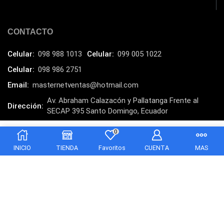
Mesa
(2)
Micrófono
(24)
CONTACTO
Mochilas Fundas y Protectores
(21)
Celular:
098 988 1013
Celular:
099 005 1022
Monitor
(7)
Celular:
098 986 2751
Motherboard
(9)
Email:
masternetventas@hotmail.com
Mouse
(25)
Av. Abraham Calazacón y Pallatanga Frente al
Dirección:
Mouse Pad
(19)
SECAP 395 Santo Domingo, Ecuador
NEXXT
(22)
MasterNet Sucursal:
C. Tulcán, Santo Domingo
0
$
325.00
NUC
$
280.00
(1)
INICIO
TIENDA
Favoritos
CUENTA
MAS
Pad Mouse
(13)
Palanca
(7)
Parlantes
(26)
Pasta térmica
(3)