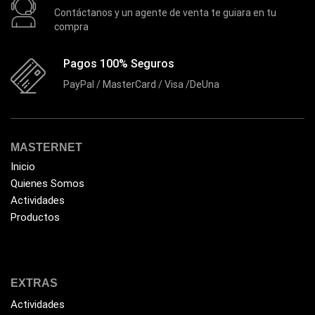
Discos Duros Internos
(9)
Contáctanos y un agente de venta te guiara en tu
compra
Discos Solido Externos
(3)
Discos Solido Internos
(3)
Pagos 100% Seguros
DLINK
(1)
PayPal / MasterCard / Visa /DeUna
Domotica
(21)
DVRs
(1)
Enclouser
MASTERNET
(8)
Inicio
Enfriador de Poder RGB
(2)
Quienes Somos
Epson
(39)
Actividades
Productos
Extensiones
(16)
Extensor de Rango
(11)
Ezpower
(2)
EXTRAS
EZVIZ
(21)
Actividades