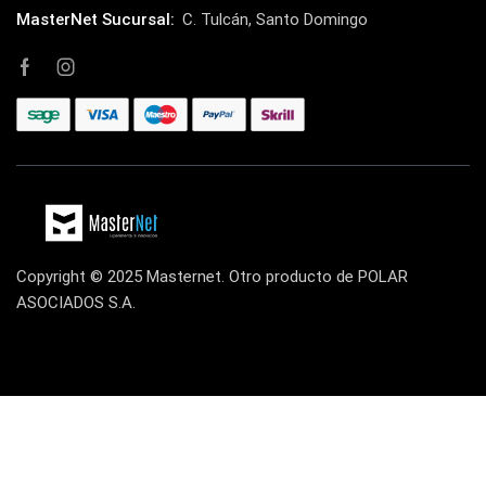
MasterNet Sucursal:
C. Tulcán, Santo Domingo
Impresoras Térmicas
(4)
Impresoras y Consumibles
(128)
Intel
(3)
JBL
(1)
Kingston
(33)
Kit de Limpieza
(10)
Klip Xtreme
(7)
Copyright © 2025 Masternet. Otro producto de POLAR
Lamparas
(2)
ASOCIADOS S.A.
Laptops
(15)
Lector de código de barra
(3)
Lenovo
(16)
LG
(4)
Logitech
(21)