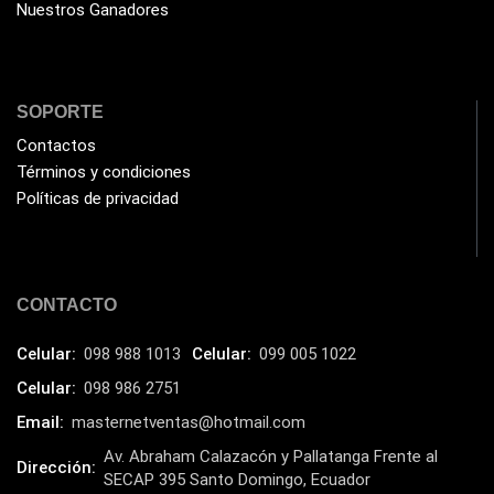
Flash Memory
(23)
Nuestros Ganadores
Forza
(16)
Fuentes de Poder
(9)
Fuentes de Poder RGB
SOPORTE
(3)
Contactos
Gamemax
(15)
Términos y condiciones
General
(1233)
Políticas de privacidad
Genius
(37)
Gigabyte
(3)
Havit
(40)
CONTACTO
HIKVISION
(10)
Celular:
098 988 1013
Celular:
099 005 1022
HP
(31)
Celular:
098 986 2751
HUB
(17)
Email:
masternetventas@hotmail.com
Humificador
(5)
Av. Abraham Calazacón y Pallatanga Frente al
Dirección:
SECAP 395 Santo Domingo, Ecuador
Impresoras Multifuncionales
(5)