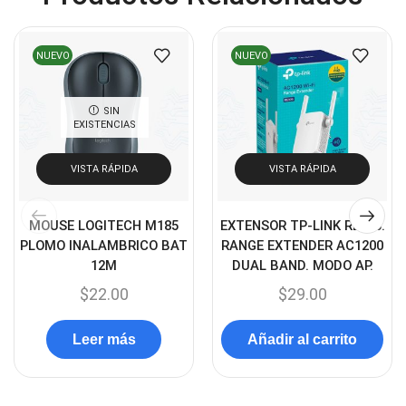
Cables USB
(36)
Cables Varios
(65)
NUEVO
NUEVO
Cables VGA
(14)
Cables y Adaptadores
(265)
SIN
EXISTENCIAS
Cables, adaptadores y accesorios
(45)
Cámaras de Red
VISTA RÁPIDA
VISTA RÁPIDA
(67)
Cámaras de Seguridad
(72)
MOUSE LOGITECH M185
EXTENSOR TP-LINK RE305.
Canon
(23)
PLOMO INALAMBRICO BAT
RANGE EXTENDER AC1200
Capturadora de video
(4)
12M
DUAL BAND. MODO AP.
$
22.00
$
29.00
Cargador de pila
(4)
Cargadores
(49)
Leer más
Añadir al carrito
Case Gamers
(12)
Cases
(14)