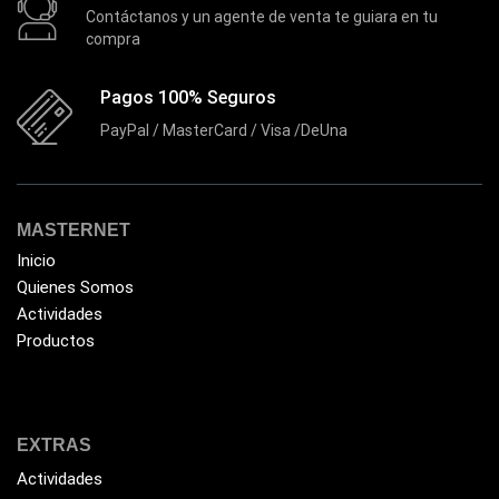
Contáctanos y un agente de venta te guiara en tu
Domotica
(21)
compra
DVRs
(1)
Enclouser
Pagos 100% Seguros
(8)
PayPal / MasterCard / Visa /DeUna
Enfriador de Poder RGB
(2)
Epson
(39)
Extensiones
(16)
MASTERNET
Extensor de Rango
(11)
Inicio
Ezpower
(2)
Quienes Somos
Actividades
EZVIZ
(21)
Productos
Flash Memory
(23)
Forza
(16)
Fuentes de Poder
(9)
EXTRAS
Fuentes de Poder RGB
(3)
Actividades