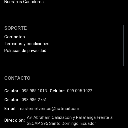
Nuestros Ganadores
Gamemax
(15)
General
(1233)
Genius
(37)
SOPORTE
Gigabyte
(3)
Contactos
Havit
(40)
Términos y condiciones
Políticas de privacidad
HIKVISION
(10)
HP
(31)
HUB
(17)
CONTACTO
Humificador
(5)
Impresoras Multifuncionales
Celular:
098 988 1013
Celular:
099 005 1022
(5)
Celular:
098 986 2751
Impresoras Térmicas
(4)
Email:
masternetventas@hotmail.com
Impresoras y Consumibles
(128)
Av. Abraham Calazacón y Pallatanga Frente al
Intel
Dirección:
(3)
SECAP 395 Santo Domingo, Ecuador