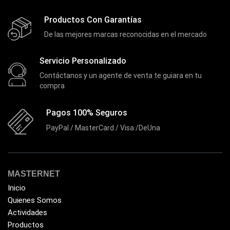
(9)
Dell
(3)
Productos Con Garantías
Discos Duros
De las mejores marcas reconocidas en el mercado
(4)
Discos Duros Externos
(5)
Servicio Personalizado
Discos Duros Internos
(9)
Contáctanos y un agente de venta te guiara en tu
compra
Discos Solido Externos
(3)
Discos Solido Internos
(3)
Pagos 100% Seguros
DLINK
(1)
PayPal / MasterCard / Visa /DeUna
Domotica
(21)
DVRs
(1)
Enclouser
MASTERNET
(8)
Inicio
Enfriador de Poder RGB
(2)
Quienes Somos
Epson
(39)
Actividades
Productos
Extensiones
(16)