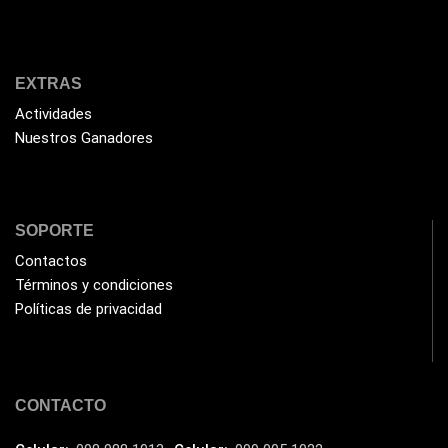
Extensor de Rango
(11)
Ezpower
(2)
EXTRAS
EZVIZ
(21)
Actividades
Flash Memory
(23)
Nuestros Ganadores
Forza
(16)
Fuentes de Poder
(9)
Fuentes de Poder RGB
SOPORTE
(3)
Contactos
Gamemax
(15)
Términos y condiciones
General
(1233)
Políticas de privacidad
Genius
(37)
Gigabyte
(3)
Havit
(40)
CONTACTO
HIKVISION
(10)