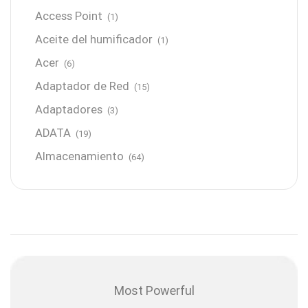
Access Point
(1)
Aceite del humificador
(1)
Acer
(6)
Adaptador de Red
(15)
Adaptadores
(3)
ADATA
(19)
Almacenamiento
(64)
AMD
(3)
Antenas y Radioenlace
(1)
Antivirus
(1)
Aro de luz
(6)
Asus
(24)
Most Powerful
Audífonos
(23)