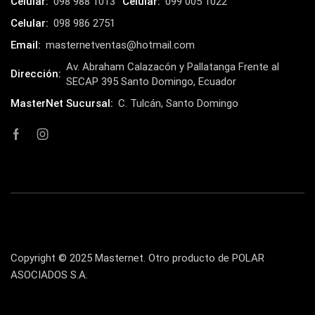
Celular:
098 988 1013
Celular:
099 005 1022
HP
(31)
Celular:
098 986 2751
HUB
(17)
Email:
masternetventas@hotmail.com
Humificador
(5)
Av. Abraham Calazacón y Pallatanga Frente al
Dirección:
SECAP 395 Santo Domingo, Ecuador
Impresoras Multifuncionales
(5)
MasterNet Sucursal:
C. Tulcán, Santo Domingo
Impresoras Térmicas
(4)
Impresoras y Consumibles
(128)
Intel
(3)
JBL
(1)
Kingston
(33)
Kit de Limpieza
(10)
Klip Xtreme
(7)
Copyright © 2025 Masternet. Otro producto de POLAR
ASOCIADOS S.A.
Lamparas
(2)
Laptops
(15)