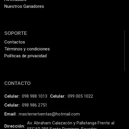
Nuestros Ganadores
Mouse Pad
(19)
NEXXT
(22)
NUC
(1)
SOPORTE
Pad Mouse
(13)
Contactos
Palanca
(7)
Términos y condiciones
Parlantes
Políticas de privacidad
(26)
Pasta térmica
(3)
PCI
(1)
CONTACTO
Pila
(21)
Procesadores
(5)
Celular:
098 988 1013
Celular:
099 005 1022
Protección de Voltaje
Celular:
098 986 2751
(27)
Email:
masternetventas@hotmail.com
Punto de venta
(7)
Av. Abraham Calazacón y Pallatanga Frente al
Quasad
(6)
Dirección: