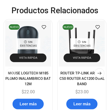
Discos Duros
(4)
Productos Relacionados
Discos Duros Externos
(5)
Discos Duros Internos
(9)
NUEVO
NUEVO
Discos Solido Externos
(3)
Discos Solido Internos
(3)
SIN
SIN
DLINK
(1)
EXISTENCIAS
EXISTENCIAS
Domotica
(21)
VISTA RÁPIDA
VISTA RÁPIDA
DVRs
(1)
Enclouser
(8)
MOUSE LOGITECH M185
ROUTER TP-LINK ARCHER
Enfriador de Poder RGB
PLOMO INALAMBRICO BAT
C50 ROUTER AC1200 DUAL
(2)
12M
BAND
Epson
(39)
$
22.00
$
23.00
Extensiones
(16)
Extensor de Rango
Leer más
Leer más
(11)