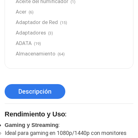
Aceite del humificador
(1)
Acer
(6)
Adaptador de Red
(15)
Adaptadores
(3)
ADATA
(19)
Almacenamiento
(64)
AMD
(3)
Antenas y Radioenlace
(1)
Antivirus
(1)
Descripción
Aro de luz
(6)
Asus
(24)
:
Rendimiento y Uso
Audífonos
(23)
:
Gaming y Streaming
Audífonos
(12)
Ideal para gaming en 1080p/1440p con monitores
Audífonos inalámbricos
(24)