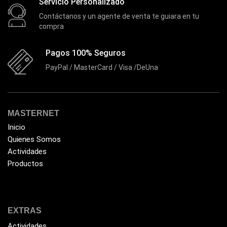
Servicio Personalizado
LG
(4)
Contáctanos y un agente de venta te guiara en tu
compra
Logitech
(21)
Marcas
(678)
Pagos 100% Seguros
Marvo
PayPal / MasterCard / Visa /DeUna
(26)
Meetion
(5)
Memorias RAM
(17)
MASTERNET
Mercusys
(13)
Inicio
Mesa
(2)
Quienes Somos
Actividades
Micrófono
(24)
Productos
Mochilas Fundas y Protectores
(21)
Monitor
(7)
Motherboard
(9)
EXTRAS
Mouse
(25)
Actividades