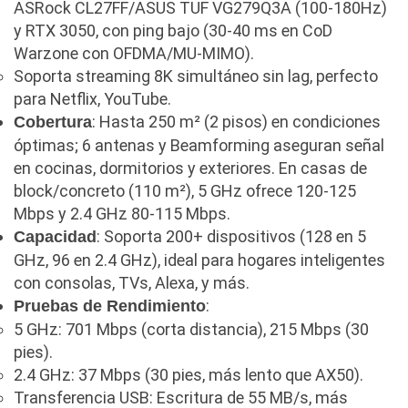
ASRock CL27FF/ASUS TUF VG279Q3A (100-180Hz)
Audio y Sonido
y RTX 3050, con ping bajo (30-40 ms en CoD
(143)
Warzone con OFDMA/MU-MIMO).
Barras de sonido
(5)
Soporta streaming 8K simultáneo sin lag, perfecto
Base para Audífonos
(3)
para Netflix, YouTube.
: Hasta 250 m² (2 pisos) en condiciones
Cobertura
Baterías
(5)
óptimas; 6 antenas y Beamforming aseguran señal
Bluetooth
(1)
en cocinas, dormitorios y exteriores. En casas de
Bombillas inteligente
(6)
block/concreto (110 m²), 5 GHz ofrece 120-125
Mbps y 2.4 GHz 80-115 Mbps.
Brother
(5)
: Soporta 200+ dispositivos (128 en 5
Capacidad
Cable tipo C
(40)
GHz, 96 en 2.4 GHz), ideal para hogares inteligentes
Cables
(252)
con consolas, TVs, Alexa, y más.
:
Pruebas de Rendimiento
Cables De Audio
(39)
5 GHz: 701 Mbps (corta distancia), 215 Mbps (30
Cables De Impresora
(10)
pies).
Cables De Poder
(14)
2.4 GHz: 37 Mbps (30 pies, más lento que AX50).
Transferencia USB: Escritura de 55 MB/s, más
Cables de Red
(37)