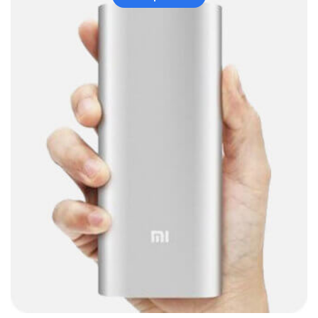
Case Gamers
(12)
Cases
(14)
Chanchito
(15)
Combos Teclado y Mouse
(11)
Componentes
(91)
Conectividad
(119)
Consumibles
(121)
Control
(8)
Control Remoto
(2)
Convertidores Señales
(34)
Cooler
(13)
Cooler Gamer
(9)
Dell
(3)