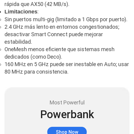
rápida que AX50 (42 MB/s).
Cables DVI
(1)
:
Limitaciones
Cables HDMI
(36)
Sin puertos multi-gig (limitado a 1 Gbps por puerto).
2.4 GHz más lento en entornos congestionados;
Cables USB
(36)
desactivar Smart Connect puede mejorar
Cables Varios
(65)
estabilidad.
Cables VGA
OneMesh menos eficiente que sistemas mesh
(14)
dedicados (como Deco).
Cables y Adaptadores
(265)
160 MHz en 5 GHz puede ser inestable en Auto; usar
Cables, adaptadores y accesorios
(45)
80 MHz para consistencia.
Cámaras de Red
(67)
Cámaras de Seguridad
(72)
Canon
(23)
Most Powerful
Capturadora de video
(4)
Powerbank
Cargador de pila
(4)
Cargadores
(49)
Shop Now