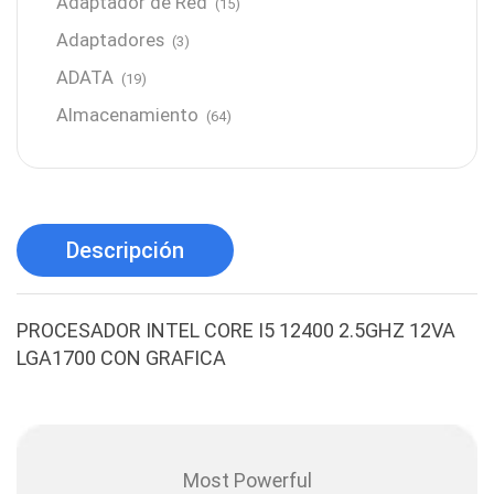
Adaptador de Red
(15)
Adaptadores
(3)
ADATA
(19)
Almacenamiento
(64)
AMD
(3)
Antenas y Radioenlace
(1)
Antivirus
(1)
Descripción
Aro de luz
(6)
Asus
(24)
PROCESADOR INTEL CORE I5 12400 2.5GHZ 12VA
Audífonos
(23)
LGA1700 CON GRAFICA
Audífonos
(12)
Audífonos inalámbricos
(24)
Audio y Sonido
(143)
Most Powerful
Barras de sonido
(5)