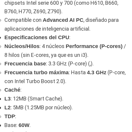
chipsets Intel serie 600 y 700 (como H610, B660,
B760, H770, Z690, Z790).
Compatible con
, diseñado para
Advanced AI PC
aplicaciones de inteligencia artificial.
:
Especificaciones del CPU
: 4 núcleos
/
Núcleos/Hilos
Performance (P-cores)
8 hilos (sin E-cores, ya que es un i3).
: 3.3 GHz (P-core) (,).
Frecuencia base
: Hasta
(P-core,
Frecuencia turbo máxima
4.3 GHz
con Intel Turbo Boost 2.0).
:
Caché
: 12MB (Smart Cache).
L3
: 5MB (1.25MB por núcleo).
L2
:
TDP
Base:
.
60W