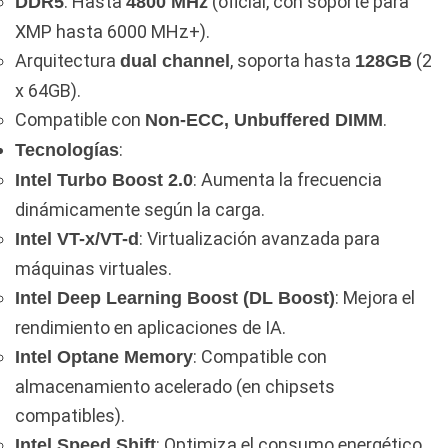
: Hasta
(oficial, con soporte para
DDR5
4800 MHz
XMP hasta 6000 MHz+).
Arquitectura
, soporta hasta
(2
dual channel
128GB
x 64GB).
Compatible con
.
Non-ECC, Unbuffered DIMM
:
Tecnologías
: Aumenta la frecuencia
Intel Turbo Boost 2.0
dinámicamente según la carga.
: Virtualización avanzada para
Intel VT-x/VT-d
máquinas virtuales.
: Mejora el
Intel Deep Learning Boost (DL Boost)
rendimiento en aplicaciones de IA.
: Compatible con
Intel Optane Memory
almacenamiento acelerado (en chipsets
compatibles).
: Optimiza el consumo energético
Intel Speed Shift