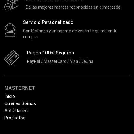
Flash Memory
(23)
De las mejores marcas reconocidas en el mercado
Forza
(16)
Fuentes de Poder
Servicio Personalizado
(9)
Contáctanos y un agente de venta te guiara en tu
Fuentes de Poder RGB
(3)
compra
Gamemax
(15)
Pagos 100% Seguros
General
(1233)
PayPal / MasterCard / Visa /DeUna
Genius
(37)
Gigabyte
(3)
Havit
(40)
MASTERNET
HIKVISION
(10)
Inicio
HP
Quienes Somos
(31)
Actividades
HUB
(17)
Productos
Humificador
(5)