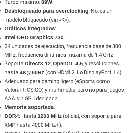
Turbo máximo:
.
89W
: No, es un
Desbloqueado para overclocking
modelo bloqueado (sin «K»).
:
Gráficos integrados
:
Intel UHD Graphics 730
24 unidades de ejecución, frecuencia base de 300
MHz, frecuencia dinámica máxima de 1.4 GHz.
Soporta
,
, y resoluciones
DirectX 12
OpenGL 4.5
hasta
(con HDMI 2.1 o DisplayPort 1.4).
4K@60Hz
Adecuado para gaming ligero (eSports como
Valorant, CS:GO) y multimedia, pero no para juegos
AAA sin GPU dedicada.
:
Memoria soportada
: Hasta
(oficial, con soporte para
DDR4
3200 MHz
XMP hasta 4000 MHz+).