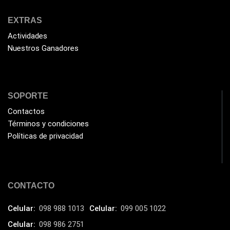
Impresoras Multifuncionales
(5)
Impresoras Térmicas
(4)
EXTRAS
Impresoras y Consumibles
Actividades
(128)
Nuestros Ganadores
Intel
(3)
JBL
(1)
Kingston
(33)
SOPORTE
Kit de Limpieza
(10)
Contactos
Klip Xtreme
(7)
Términos y condiciones
Políticas de privacidad
Lamparas
(2)
Laptops
(15)
Lector de código de barra
(3)
CONTACTO
Lenovo
(16)
Celular:
098 988 1013
Celular:
099 005 1022
LG
(4)
Celular:
098 986 2751
Logitech
(21)