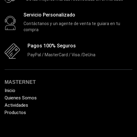
Gamemax
(15)
Servicio Personalizado
General
(1233)
Contáctanos y un agente de venta te guiara en tu
Genius
(37)
compra
Gigabyte
(3)
Pagos 100% Seguros
Havit
(40)
PayPal / MasterCard / Visa /DeUna
HIKVISION
(10)
HP
(31)
HUB
(17)
MASTERNET
Humificador
(5)
Inicio
Quienes Somos
Impresoras Multifuncionales
(5)
Actividades
Impresoras Térmicas
(4)
Productos
Impresoras y Consumibles
(128)
Intel
(3)