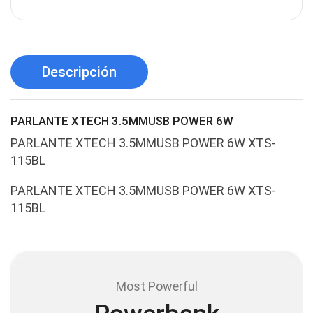
AMD
(3)
Antenas y Radioenlace
(1)
Antivirus
(1)
Descripción
Aro de luz
(6)
Asus
(24)
PARLANTE XTECH 3.5MMUSB POWER 6W
Audífonos
(23)
PARLANTE XTECH 3.5MMUSB POWER 6W XTS-
Audífonos
(12)
115BL
Audífonos inalámbricos
(24)
PARLANTE XTECH 3.5MMUSB POWER 6W XTS-
Audio y Sonido
(143)
115BL
Barras de sonido
(5)
Base para Audífonos
(3)
Baterías
(5)
Most Powerful
Bluetooth
(1)