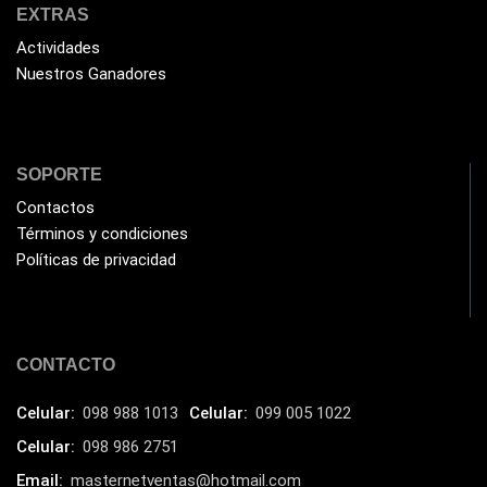
JBL
EXTRAS
(1)
Actividades
Kingston
(33)
Nuestros Ganadores
Kit de Limpieza
(10)
Klip Xtreme
(7)
Lamparas
(2)
SOPORTE
Laptops
(15)
Contactos
Términos y condiciones
Lector de código de barra
(3)
Políticas de privacidad
Lenovo
(16)
LG
(4)
Logitech
(21)
CONTACTO
Marcas
(678)
Celular:
098 988 1013
Celular:
099 005 1022
Marvo
(26)
Celular:
098 986 2751
Meetion
(5)
Email:
masternetventas@hotmail.com