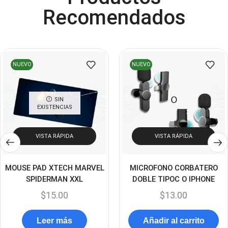
Conectividad
(119)
Recomendados
Consumibles
(121)
Control
(8)
Control Remoto
(2)
NUEVO
NUEVO
Convertidores Señales
(34)
Cooler
(13)
SIN
EXISTENCIAS
Cooler Gamer
(9)
Dell
(3)
VISTA RÁPIDA
VISTA RÁPIDA
Discos Duros
(4)
Discos Duros Externos
(5)
MOUSE PAD XTECH MARVEL
MICROFONO CORBATERO
SPIDERMAN XXL
DOBLE TIPOC O IPHONE
Discos Duros Internos
(9)
$
15.00
$
13.00
Discos Solido Externos
(3)
Discos Solido Internos
(3)
Leer más
Añadir al carrito