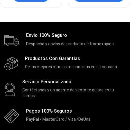
DLINK
(1)
Domotica
(21)
DVRs
(1)
Enclouser
(8)
Envio 100% Seguro
Enfriador de Poder RGB
(2)
Despacho y envíos de producto de froma rápida
Epson
(39)
Productos Con Garantías
Extensiones
(16)
De las mejores marcas reconocidas en el mercado
Extensor de Rango
(11)
Servicio Personalizado
Ezpower
(2)
Contáctanos y un agente de venta te guiara en tu
EZVIZ
(21)
compra
Flash Memory
(23)
Pagos 100% Seguros
Forza
(16)
PayPal / MasterCard / Visa /DeUna
Fuentes de Poder
(9)