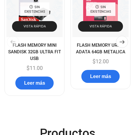
Cables y Adaptadores
(265)
SIN
SIN
EXISTENCIAS
EXISTENCIAS
Cables, adaptadores y accesorios
(45)
Cámaras de Red
VISTA RÁPIDA
VISTA RÁPIDA
(67)
Cámaras de Seguridad
(72)
FLASH MEMORY MINI
FLASH MEMORY UR340
Canon
(23)
SANDISK 32GB ULTRA FIT
ADATA 64GB METALICA
Capturadora de video
(4)
USB
$
12.00
$
11.00
Cargador de pila
(4)
Leer más
Cargadores
(49)
Leer más
Case Gamers
(12)
Cases
(14)
Chanchito
(15)
Combos Teclado y Mouse
(11)
Productos
Componentes
(91)