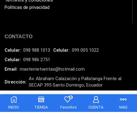
Políticas de privacidad
JBL
(1)
Kingston
(33)
Kit de Limpieza
(10)
CONTACTO
Klip Xtreme
(7)
Celular:
098 988 1013
Celular:
099 005 1022
Lamparas
(2)
Celular:
098 986 2751
Laptops
(15)
Email:
masternetventas@hotmail.com
Lector de código de barra
(3)
Av. Abraham Calazacón y Pallatanga Frente al
Dirección:
Lenovo
(16)
SECAP 395 Santo Domingo, Ecuador
LG
(4)
MasterNet Sucursal:
C. Tulcán, Santo Domingo
0
$
10.00
Añadir al carrito
Logitech
(21)
INICIO
TIENDA
Favoritos
CUENTA
MAS
Marcas
(678)
Marvo
(26)
Meetion
(5)