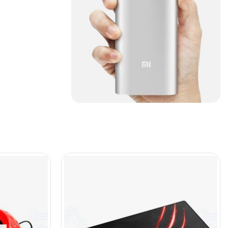
Cables De Audio
(39)
Cables De Impresora
(10)
Cables De Poder
(14)
Cables de Red
(37)
Cables DVI
(1)
Cables HDMI
(36)
Cables USB
(36)
Cables Varios
(65)
Cables VGA
(14)
Cables y Adaptadores
(265)
Cables, adaptadores y
accesorios