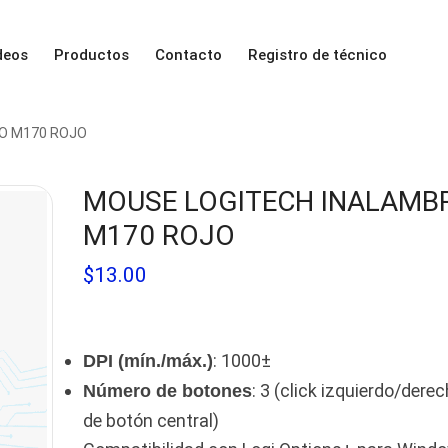
deos
Productos
Contacto
Registro de técnico
O M170 ROJO
MOUSE LOGITECH INALAMB
M170 ROJO
$
13.00
: 1000±
DPI (mín./máx.)
: 3 (click izquierdo/derec
Número de botones
de botón central)