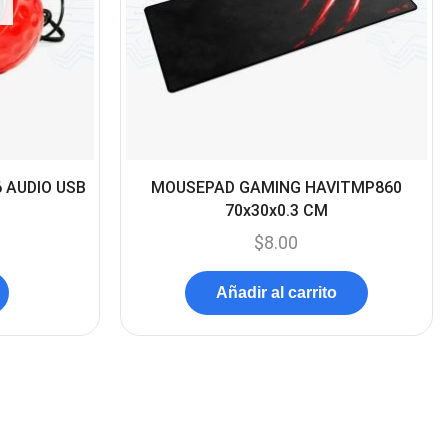
(45)
Cámaras de Red
(67)
Cámaras de Seguridad
(72)
Canon
(23)
Capturadora de video
 AUDIO USB
MOUSEPAD GAMING HAVITMP860
(4)
70x30x0.3 CM
Cargador de pila
(4)
$
8.00
Cargadores
(49)
Case Gamers
Añadir al carrito
(12)
Cases
(14)
Chanchito
(15)
Combos Teclado y Mouse
(11)