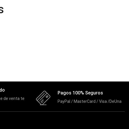
Componentes
(91)
s
Conectividad
(119)
Consumibles
(121)
Control
(8)
Control Remoto
(2)
Convertidores Señales
(34)
Cooler
(13)
Cooler Gamer
(9)
Dell
(3)
ado
Pagos 100% Seguros
Discos Duros
(4)
e de venta te
PayPal / MasterCard / Visa /DeUna
Discos Duros Externos
(5)
Discos Duros Internos
(9)
Discos Solido Externos
(3)