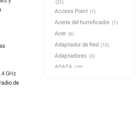
ows y
(21)
n
Access Point
(1)
Aceite del humificador
(1)
Acer
(6)
Adaptador de Red
ías
(15)
Adaptadores
(3)
ADATA
(19)
2.4 GHz
Almacenamiento
(64)
 radio de
AMD
(3)
Antenas y Radioenlace
(1)
Antivirus
(1)
Aro de luz
(6)
Asus
(24)