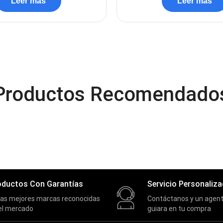
Leer más
Leer más
Productos Recomendado
oductos Con Garantías
Servicio Personaliz
las mejores marcas reconocidas
Contáctanos y un agent
el mercado
guiara en tu compra