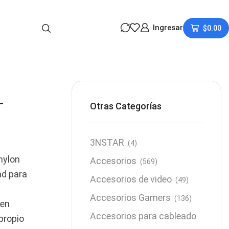
Ingresar
$
0.00
-
Otras Categorías
3NSTAR
(4)
nylon
Accesorios
(569)
ad para
Accesorios de video
(49)
Accesorios Gamers
(136)
 en
Accesorios para cableado
propio