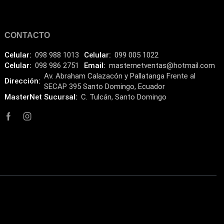
Discos Solido Internos
(3)
DLINK
CONTACTO
(1)
Domotica
(21)
Celular:
098 988 1013
Celular:
099 005 1022
Celular:
098 986 2751
Email:
masternetventas@hotmail.com
DVRs
(1)
Av. Abraham Calazacón y Pallatanga Frente al
Dirección:
SECAP 395 Santo Domingo, Ecuador
Enclouser
(8)
MasterNet Sucursal:
C. Tulcán, Santo Domingo
Enfriador de Poder RGB
(2)
Epson
(39)
Extensiones
(16)
Extensor de Rango
(11)
Ezpower
(2)
EZVIZ
(21)
Flash Memory
(23)