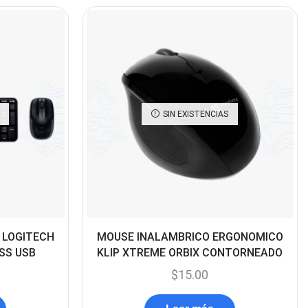
(45)
Cámaras de Red
(67)
Cámaras de Seguridad
(72)
Canon
(23)
SIN EXISTENCIAS
Capturadora de video
(4)
Cargador de pila
(4)
Cargadores
(49)
Case Gamers
(12)
Cases
(14)
 LOGITECH
MOUSE INALAMBRICO ERGONOMICO
Chanchito
SS USB
KLIP XTREME ORBIX CONTORNEADO
(15)
$
15.00
Combos Teclado y Mouse
(11)