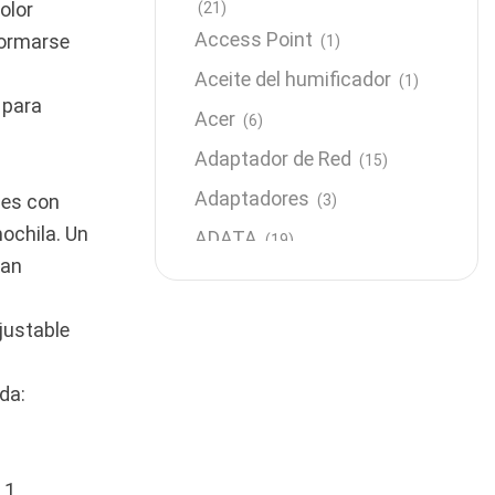
color
(21)
Access Point
formarse
(1)
Aceite del humificador
(1)
 para
Acer
(6)
Adaptador de Red
(15)
Adaptadores
les con
(3)
ochila. Un
ADATA
(19)
dan
Almacenamiento
(64)
AMD
(3)
justable
Antenas y Radioenlace
(1)
da:
Antivirus
(1)
Aro de luz
(6)
Asus
(24)
 1