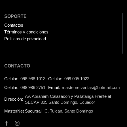
Fuentes de Poder
(9)
SOPORTE
Fuentes de Poder RGB
(3)
Contactos
Gamemax
(15)
Términos y condiciones
General
(1233)
Políticas de privacidad
Genius
(37)
Gigabyte
(3)
CONTACTO
Havit
(40)
HIKVISION
(10)
Celular:
098 988 1013
Celular:
099 005 1022
HP
(31)
Celular:
098 986 2751
Email:
masternetventas@hotmail.com
HUB
(17)
Av. Abraham Calazacón y Pallatanga Frente al
Dirección:
SECAP 395 Santo Domingo, Ecuador
Humificador
(5)
MasterNet Sucursal:
C. Tulcán, Santo Domingo
Impresoras Multifuncionales
(5)
Impresoras Térmicas
(4)