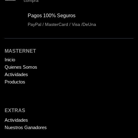
Discos Solido Externos
compra
(3)
Discos Solido Internos
(3)
Pagos 100% Seguros
DLINK
(1)
PayPal / MasterCard / Visa /DeUna
Domotica
(21)
DVRs
(1)
MASTERNET
Enclouser
(8)
Inicio
Enfriador de Poder RGB
(2)
Quienes Somos
Epson
(39)
Actividades
Productos
Extensiones
(16)
Extensor de Rango
(11)
Ezpower
(2)
EXTRAS
EZVIZ
(21)
Actividades
Flash Memory
(23)
Nuestros Ganadores
Forza
(16)