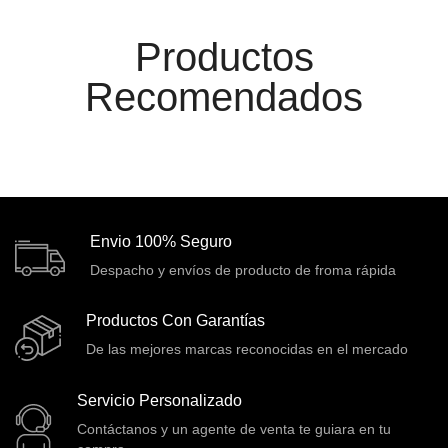
Combos Teclado y Mouse
(11)
Componentes
(91)
Productos
Conectividad
(119)
Recomendados
Consumibles
(121)
Control
(8)
Control Remoto
(2)
Convertidores Señales
(34)
Envio 100% Seguro
Cooler
(13)
Despacho y envíos de producto de froma rápida
Cooler Gamer
(9)
Dell
(3)
Productos Con Garantías
Discos Duros
(4)
De las mejores marcas reconocidas en el mercado
Discos Duros Externos
(5)
Servicio Personalizado
Discos Duros Internos
(9)
Contáctanos y un agente de venta te guiara en tu