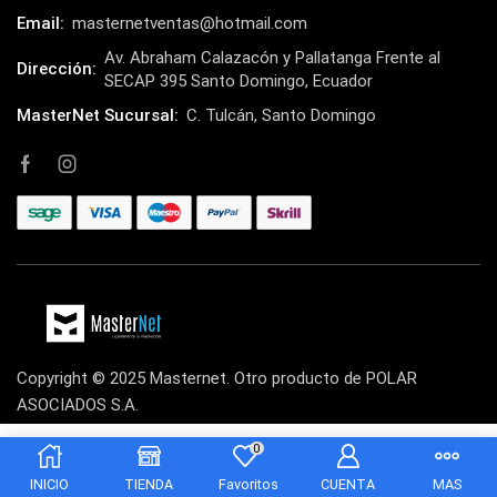
Klip Xtreme
(7)
Email:
masternetventas@hotmail.com
Lamparas
Av. Abraham Calazacón y Pallatanga Frente al
(2)
Dirección:
SECAP 395 Santo Domingo, Ecuador
Laptops
(15)
MasterNet Sucursal:
C. Tulcán, Santo Domingo
Lector de código de barra
(3)
Lenovo
(16)
LG
(4)
Logitech
(21)
Marcas
(678)
Marvo
(26)
Meetion
(5)
Copyright © 2025 Masternet. Otro producto de POLAR
Memorias RAM
(17)
ASOCIADOS S.A.
Mercusys
(13)
0
$
6.00
Mesa
(2)
INICIO
TIENDA
Favoritos
CUENTA
MAS