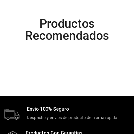
Control Remoto
(2)
Convertidores Señales
(34)
Productos
Cooler
(13)
Cooler Gamer
(9)
Recomendados
Dell
(3)
Discos Duros
(4)
Discos Duros Externos
(5)
Discos Duros Internos
(9)
Discos Solido Externos
(3)
Discos Solido Internos
(3)
DLINK
(1)
Envio 100% Seguro
Domotica
(21)
Despacho y envíos de producto de froma rápida
DVRs
(1)
Enclouser
Productos Con Garantías
(8)