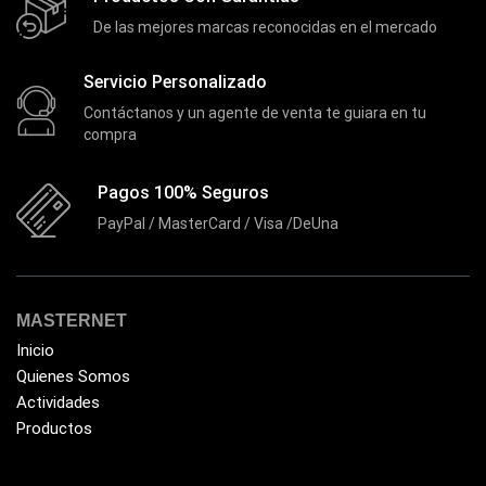
De las mejores marcas reconocidas en el mercado
Enfriador de Poder RGB
(2)
Epson
(39)
Servicio Personalizado
Extensiones
(16)
Contáctanos y un agente de venta te guiara en tu
compra
Extensor de Rango
(11)
Ezpower
(2)
Pagos 100% Seguros
EZVIZ
(21)
PayPal / MasterCard / Visa /DeUna
Flash Memory
(23)
Forza
(16)
MASTERNET
Fuentes de Poder
(9)
Inicio
Fuentes de Poder RGB
(3)
Quienes Somos
Gamemax
(15)
Actividades
Productos
General
(1233)
Genius
(37)