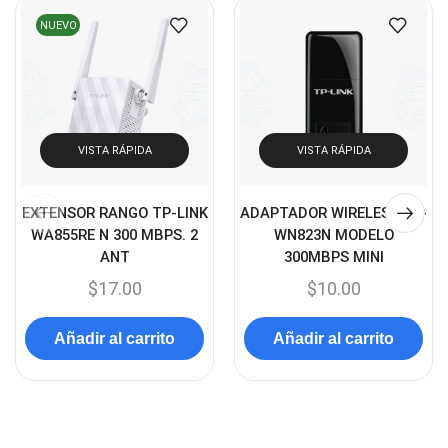
Cámaras de Seguridad
(72)
NUEVO
Canon
(23)
Capturadora de video
(4)
Cargador de pila
(4)
Cargadores
(49)
VISTA RÁPIDA
VISTA RÁPIDA
Case Gamers
(12)
Cases
(14)
EXTENSOR RANGO TP-LINK
ADAPTADOR WIRELESS TL-
WA855RE N 300 MBPS. 2
WN823N MODELO
Chanchito
(15)
ANT
300MBPS MINI
Combos Teclado y Mouse
(11)
$
17.00
$
10.00
Componentes
(91)
Añadir al carrito
Añadir al carrito
Conectividad
(119)
Consumibles
(121)
Control
(8)