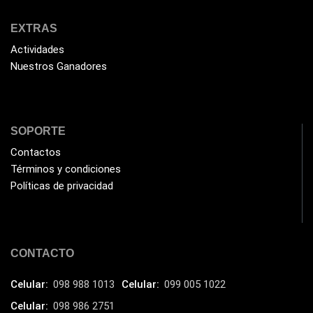
Gigabyte
(3)
EXTRAS
Havit
(40)
Actividades
HIKVISION
(10)
Nuestros Ganadores
HP
(31)
HUB
(17)
SOPORTE
Humificador
(5)
Contactos
Impresoras Multifuncionales
(5)
Términos y condiciones
Impresoras Térmicas
(4)
Políticas de privacidad
Impresoras y Consumibles
(128)
Intel
(3)
JBL
CONTACTO
(1)
Kingston
(33)
Celular:
098 988 1013
Celular:
099 005 1022
Kit de Limpieza
(10)
Celular:
098 986 2751