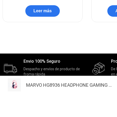
Leer más
Envio 100% Seguro
Pr
Despacho y envíos de producto de
De 
froma rápida
en 
MARVO HG8936 HEADPHONE GAMING ...
MASTERNET
EXTRAS
Inicio
Actividades
Quienes Somos
Nuestros Ganadores