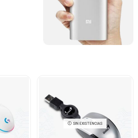
Cables De Audio
(39)
Cables De Impresora
(10)
Cables De Poder
(14)
Cables de Red
(37)
Cables DVI
(1)
Cables HDMI
(36)
Cables USB
(36)
Cables Varios
(65)
Cables VGA
(14)
Cables y Adaptadores
(265)
SIN EXISTENCIAS
Cables, adaptadores y
accesorios