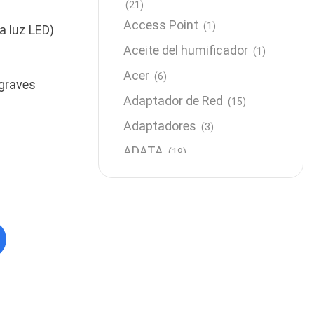
(21)
Access Point
(1)
a luz LED)
Aceite del humificador
(1)
Acer
(6)
 graves
Adaptador de Red
(15)
Adaptadores
(3)
ADATA
(19)
Almacenamiento
(64)
AMD
(3)
Antenas y Radioenlace
(1)
Antivirus
(1)
Aro de luz
(6)
Asus
(24)