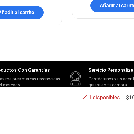
Añadir al carrit
Añadir al carrito
oductos Con Garantías
Servicio Personaliz
las mejores marcas reconocidas
Contáctanos y un agent
el mercado
guiara en tu compra
$
1
1 disponibles
SOPORTE
Contactos
Términos y condiciones