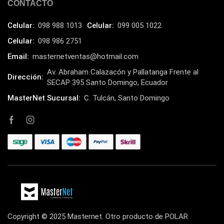
CONTACTO
Kingston
(33)
Kit de Limpieza
(10)
Celular:
098 988 1013
Celular:
099 005 1022
Klip Xtreme
(7)
Celular:
098 986 2751
Lamparas
(2)
Email:
masternetventas@hotmail.com
Laptops
Av. Abraham Calazacón y Pallatanga Frente al
(15)
Dirección:
SECAP 395 Santo Domingo, Ecuador
Lector de código de barra
(3)
MasterNet Sucursal:
C. Tulcán, Santo Domingo
Lenovo
(16)
LG
(4)
Logitech
(21)
Marcas
(678)
Marvo
(26)
Meetion
(5)
Memorias RAM
(17)
Copyright © 2025 Masternet. Otro producto de POLAR