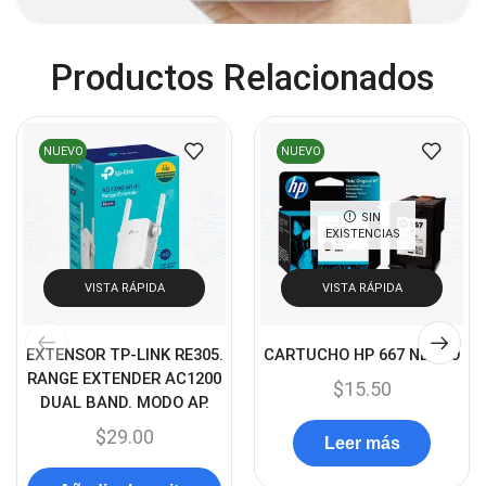
Cámaras de Red
(67)
Productos Relacionados
Cámaras de Seguridad
(72)
Canon
(23)
Capturadora de video
(4)
NUEVO
NUEVO
Cargador de pila
(4)
Cargadores
SIN
(49)
EXISTENCIAS
Case Gamers
(12)
VISTA RÁPIDA
VISTA RÁPIDA
Cases
(14)
Chanchito
(15)
EXTENSOR TP-LINK RE305.
CARTUCHO HP 667 NEGRO
Combos Teclado y Mouse
(11)
RANGE EXTENDER AC1200
$
15.50
DUAL BAND. MODO AP.
Componentes
(91)
$
29.00
Conectividad
(119)
Leer más
Consumibles
(121)