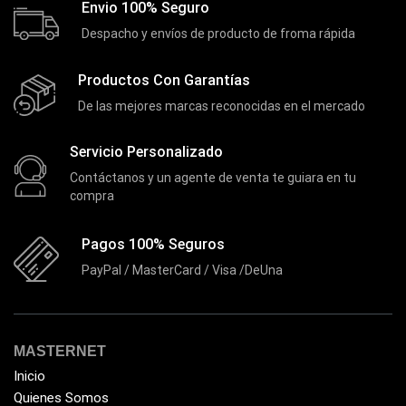
Envio 100% Seguro
DVRs
(1)
Despacho y envíos de producto de froma rápida
Enclouser
(8)
Productos Con Garantías
Enfriador de Poder RGB
(2)
De las mejores marcas reconocidas en el mercado
Epson
(39)
Extensiones
(16)
Servicio Personalizado
Extensor de Rango
(11)
Contáctanos y un agente de venta te guiara en tu
compra
Ezpower
(2)
EZVIZ
(21)
Pagos 100% Seguros
Flash Memory
(23)
PayPal / MasterCard / Visa /DeUna
Forza
(16)
Fuentes de Poder
(9)
MASTERNET
Fuentes de Poder RGB
(3)
Inicio
Gamemax
(15)
Quienes Somos