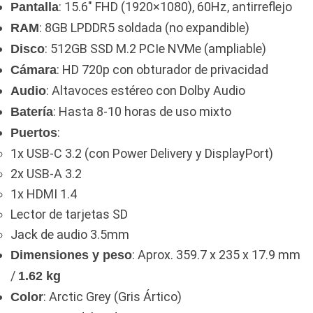
: 15.6″ FHD (1920×1080), 60Hz, antirreflejo
Pantalla
: 8GB LPDDR5 soldada (no expandible)
RAM
: 512GB SSD M.2 PCIe NVMe (ampliable)
Disco
: HD 720p con obturador de privacidad
Cámara
: Altavoces estéreo con Dolby Audio
Audio
: Hasta 8-10 horas de uso mixto
Batería
:
Puertos
1x USB-C 3.2 (con Power Delivery y DisplayPort)
2x USB-A 3.2
1x HDMI 1.4
Lector de tarjetas SD
Jack de audio 3.5mm
: Aprox. 359.7 x 235 x 17.9 mm
Dimensiones y peso
/
1.62 kg
: Arctic Grey (Gris Ártico)
Color