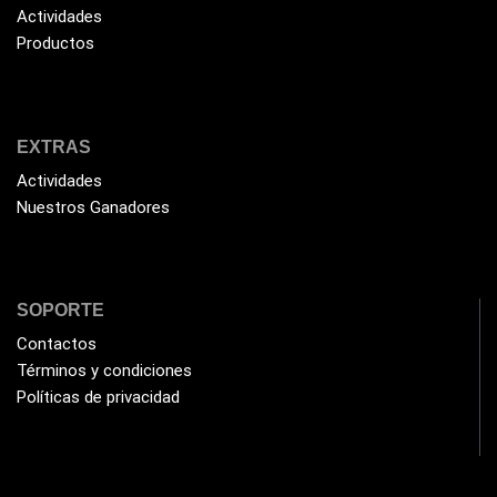
General
Actividades
(1233)
Productos
Genius
(37)
Gigabyte
(3)
Havit
(40)
EXTRAS
HIKVISION
(10)
Actividades
HP
(31)
Nuestros Ganadores
HUB
(17)
Humificador
(5)
SOPORTE
Impresoras Multifuncionales
(5)
Contactos
Impresoras Térmicas
(4)
Términos y condiciones
Impresoras y Consumibles
(128)
Políticas de privacidad
Intel
(3)
JBL
(1)