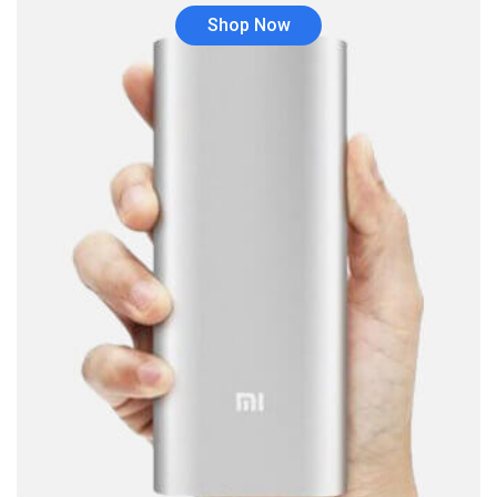
Brother
(5)
Shop Now
Cable tipo C
(40)
Cables
(252)
Cables De Audio
(39)
Cables De Impresora
(10)
Cables De Poder
(14)
Cables de Red
(37)
Cables DVI
(1)
Cables HDMI
(36)
Cables USB
(36)
Cables Varios
(65)
Cables VGA
(14)
Cables y Adaptadores
(265)
Cables, adaptadores y accesorios
(45)