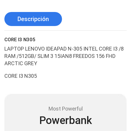
Antenas y Radioenlace
(1)
Antivirus
(1)
Descripción
Aro de luz
(6)
Asus
(24)
CORE I3 N305
Audífonos
(23)
LAPTOP LENOVO IDEAPAD N-305 INTEL CORE I3 /8
Audífonos
(12)
RAM /512GB/ SLIM 3 15IAN8 FREEDOS 156 FHD
Audífonos inalámbricos
ARCTIC GREY
(24)
Audio y Sonido
(143)
CORE I3 N305
Barras de sonido
(5)
Base para Audífonos
(3)
Baterías
(5)
Most Powerful
Bluetooth
(1)
Powerbank
Bombillas inteligente
(6)