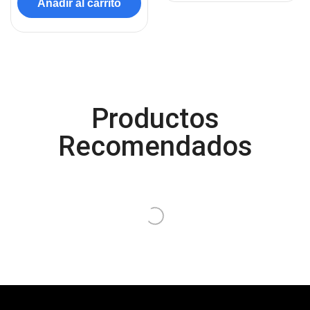
Añadir al carrito
Control
(8)
Control Remoto
(2)
Convertidores Señales
(34)
Cooler
(13)
Productos
Cooler Gamer
(9)
Dell
Recomendados
(3)
Discos Duros
(4)
Discos Duros Externos
(5)
Discos Duros Internos
(9)
Discos Solido Externos
(3)
Discos Solido Internos
(3)
DLINK
(1)
Domotica
(21)