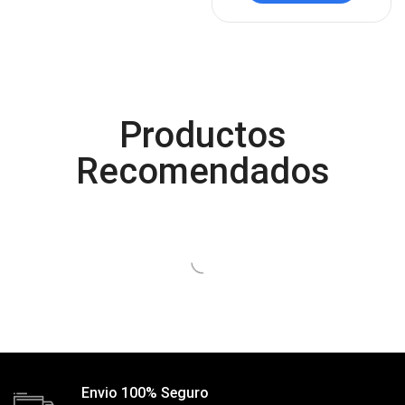
Control
(8)
Control Remoto
(2)
Convertidores Señales
(34)
Cooler
(13)
Productos
Cooler Gamer
(9)
Dell
Recomendados
(3)
Discos Duros
(4)
Discos Duros Externos
(5)
Discos Duros Internos
(9)
Discos Solido Externos
(3)
Discos Solido Internos
(3)
DLINK
(1)
Domotica
(21)
Envio 100% Seguro
DVRs
(1)