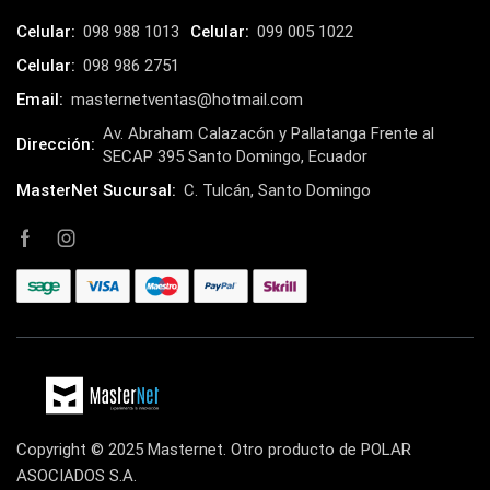
Kit de Limpieza
(10)
Celular:
098 988 1013
Celular:
099 005 1022
Klip Xtreme
(7)
Celular:
098 986 2751
Lamparas
(2)
Email:
masternetventas@hotmail.com
Laptops
Av. Abraham Calazacón y Pallatanga Frente al
(15)
Dirección:
SECAP 395 Santo Domingo, Ecuador
Lector de código de barra
(3)
MasterNet Sucursal:
C. Tulcán, Santo Domingo
Lenovo
(16)
LG
(4)
Logitech
(21)
Marcas
(678)
Marvo
(26)
Meetion
(5)
Memorias RAM
(17)
Copyright © 2025 Masternet. Otro producto de POLAR
Mercusys
(13)
ASOCIADOS S.A.