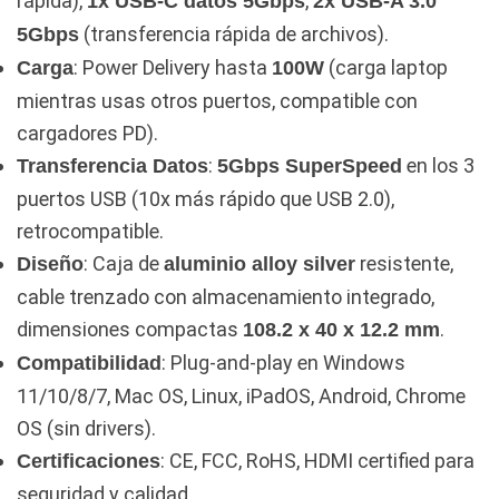
rápida),
,
1x USB-C datos 5Gbps
2x USB-A 3.0
(transferencia rápida de archivos).
5Gbps
: Power Delivery hasta
(carga laptop
Carga
100W
mientras usas otros puertos, compatible con
cargadores PD).
:
en los 3
Transferencia Datos
5Gbps SuperSpeed
puertos USB (10x más rápido que USB 2.0),
retrocompatible.
: Caja de
resistente,
Diseño
aluminio alloy silver
cable trenzado con almacenamiento integrado,
dimensiones compactas
.
108.2 x 40 x 12.2 mm
: Plug-and-play en Windows
Compatibilidad
11/10/8/7, Mac OS, Linux, iPadOS, Android, Chrome
OS (sin drivers).
: CE, FCC, RoHS, HDMI certified para
Certificaciones
seguridad y calidad.