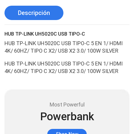
Antivirus
(1)
Descripción
Aro de luz
(6)
Asus
(24)
HUB TP-LINK UH5020C USB TIPO-C
Audífonos
(23)
HUB TP-LINK UH5020C USB TIPO-C 5 EN 1/ HDMI
Audífonos
(12)
4K/ 60HZ/ TIPO C X2/ USB X2 3.0/ 100W SILVER
Audífonos inalámbricos
(24)
HUB TP-LINK UH5020C USB TIPO-C 5 EN 1/ HDMI
Audio y Sonido
(143)
4K/ 60HZ/ TIPO C X2/ USB X2 3.0/ 100W SILVER
Barras de sonido
(5)
Base para Audífonos
(3)
Baterías
(5)
Most Powerful
Bluetooth
(1)
Powerbank
Bombillas inteligente
(6)
Brother
(5)