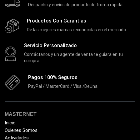
Despacho y envíos de producto de froma rápida
Enclouser
(8)
Productos Con Garantías
Enfriador de Poder RGB
(2)
De las mejores marcas reconocidas en el mercado
Epson
(39)
Extensiones
(16)
Servicio Personalizado
Extensor de Rango
(11)
Contáctanos y un agente de venta te guiara en tu
compra
Ezpower
(2)
EZVIZ
(21)
Pagos 100% Seguros
Flash Memory
(23)
PayPal / MasterCard / Visa /DeUna
Forza
(16)
Fuentes de Poder
(9)
MASTERNET
Fuentes de Poder RGB
(3)
Inicio
Gamemax
(15)
Quienes Somos
General
Actividades
(1233)