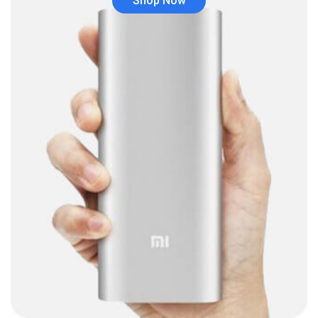
Shop Now
Cable tipo C
(40)
Cables
(252)
Cables De Audio
(39)
Cables De Impresora
(10)
Cables De Poder
(14)
Cables de Red
(37)
Cables DVI
(1)
Cables HDMI
(36)
Cables USB
(36)
Cables Varios
(65)
Cables VGA
(14)
Cables y Adaptadores
(265)
Cables, adaptadores y accesorios
(45)