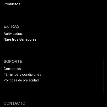
Productos
Genius
(37)
Gigabyte
(3)
Havit
(40)
EXTRAS
HIKVISION
(10)
Actividades
HP
(31)
Nuestros Ganadores
HUB
(17)
Humificador
(5)
SOPORTE
Impresoras Multifuncionales
(5)
Contactos
Impresoras Térmicas
(4)
Términos y condiciones
Impresoras y Consumibles
(128)
Políticas de privacidad
Intel
(3)
JBL
(1)
CONTACTO
Kingston
(33)