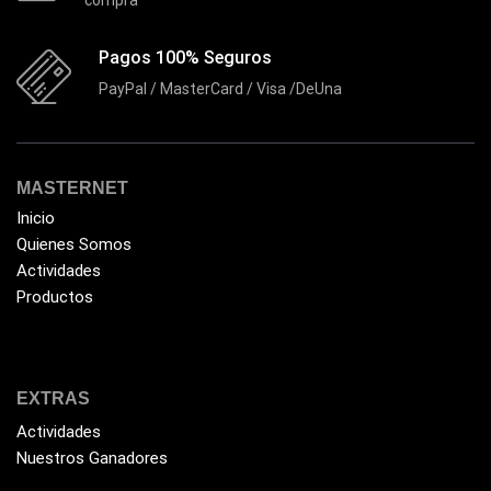
Flash Memory
(23)
Pagos 100% Seguros
Forza
(16)
PayPal / MasterCard / Visa /DeUna
Fuentes de Poder
(9)
Fuentes de Poder RGB
(3)
Gamemax
(15)
MASTERNET
General
(1233)
Inicio
Quienes Somos
Genius
(37)
Actividades
Gigabyte
(3)
Productos
Havit
(40)
HIKVISION
(10)
HP
(31)
EXTRAS
HUB
Actividades
(17)
Nuestros Ganadores
Humificador
(5)