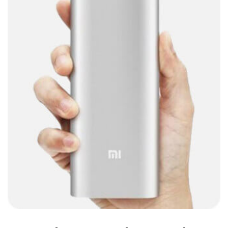
Barras de sonido
(5)
Base para Audífonos
(3)
Baterías
(5)
Bluetooth
(1)
Bombillas inteligente
(6)
Brother
(5)
Cable tipo C
(40)
Cables
(252)
Cables De Audio
(39)
Cables De Impresora
(10)
Cables De Poder
(14)
Cables de Red
(37)
Cables DVI
(1)