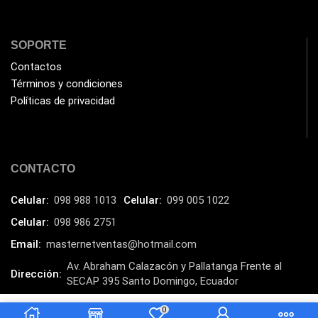
Impresoras Multifuncionales
(5)
Impresoras Térmicas
(4)
SOPORTE
Impresoras y Consumibles
(128)
Contactos
Intel
Términos y condiciones
(3)
Políticas de privacidad
JBL
(1)
Kingston
(33)
Kit de Limpieza
(10)
CONTACTO
Klip Xtreme
(7)
Celular:
098 988 1013
Celular:
099 005 1022
Lamparas
(2)
Celular:
098 986 2751
Laptops
(15)
Email:
masternetventas@hotmail.com
Lector de código de barra
(3)
Av. Abraham Calazacón y Pallatanga Frente al
Dirección:
Lenovo
(16)
SECAP 395 Santo Domingo, Ecuador
LG
(4)
MasterNet Sucursal:
C. Tulcán, Santo Domingo
0