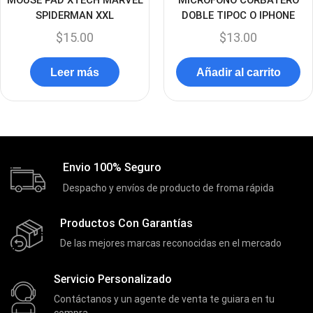
SPIDERMAN XXL
DOBLE TIPOC O IPHONE
Discos Duros Internos
(9)
$
15.00
$
13.00
Discos Solido Externos
(3)
Discos Solido Internos
(3)
Leer más
Añadir al carrito
DLINK
(1)
Domotica
(21)
DVRs
(1)
Enclouser
(8)
Envio 100% Seguro
Enfriador de Poder RGB
(2)
Despacho y envíos de producto de froma rápida
Epson
(39)
Productos Con Garantías
Extensiones
(16)
De las mejores marcas reconocidas en el mercado
Extensor de Rango
(11)
Servicio Personalizado
Ezpower
(2)
Contáctanos y un agente de venta te guiara en tu
EZVIZ
(21)
compra