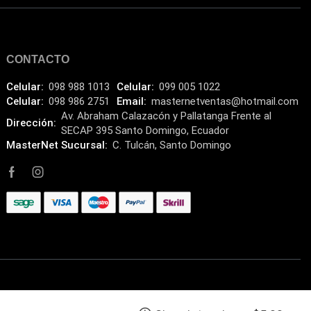
Componentes
(91)
Conectividad
(119)
Consumibles
CONTACTO
(121)
Control
(8)
Celular:
098 988 1013
Celular:
099 005 1022
Celular:
098 986 2751
Email:
masternetventas@hotmail.com
Control Remoto
(2)
Av. Abraham Calazacón y Pallatanga Frente al
Dirección:
SECAP 395 Santo Domingo, Ecuador
Convertidores Señales
(34)
MasterNet Sucursal:
C. Tulcán, Santo Domingo
Cooler
(13)
Cooler Gamer
(9)
Dell
(3)
Discos Duros
(4)
Discos Duros Externos
(5)
Discos Duros Internos
(9)
Discos Solido Externos
(3)