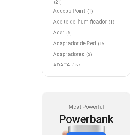
(21)
Access Point
(1)
Aceite del humificador
(1)
Acer
(6)
Adaptador de Red
(15)
Adaptadores
(3)
ADATA
(19)
Almacenamiento
(64)
AMD
(3)
Antenas y Radioenlace
(1)
Most Powerful
Antivirus
(1)
Powerbank
Aro de luz
(6)
Asus
(24)