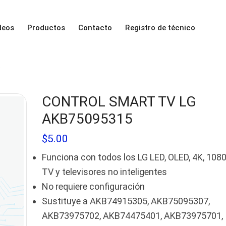
deos
Productos
Contacto
Registro de técnico
5
CONTROL SMART TV LG
AKB75095315
$
5.00
Funciona con todos los LG LED, OLED, 4K, 108
TV y televisores no inteligentes
No requiere configuración
Sustituye a AKB74915305, AKB75095307,
AKB73975702, AKB74475401, AKB73975701,