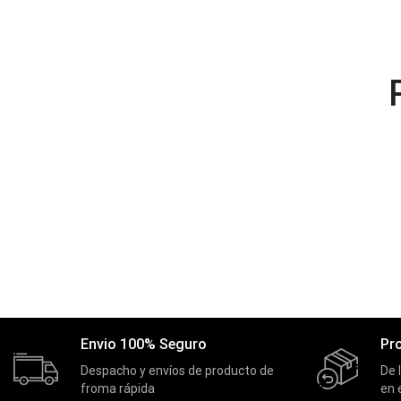
Envio 100% Seguro
Pr
Despacho y envíos de producto de
De 
froma rápida
en 