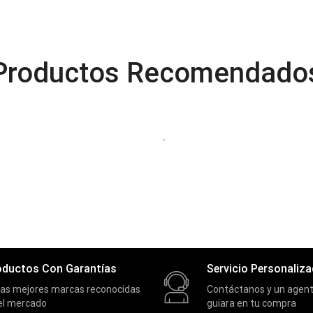
Productos Recomendado
oductos Con Garantías
Servicio Personaliz
las mejores marcas reconocidas
Contáctanos y un agent
el mercado
guiara en tu compra