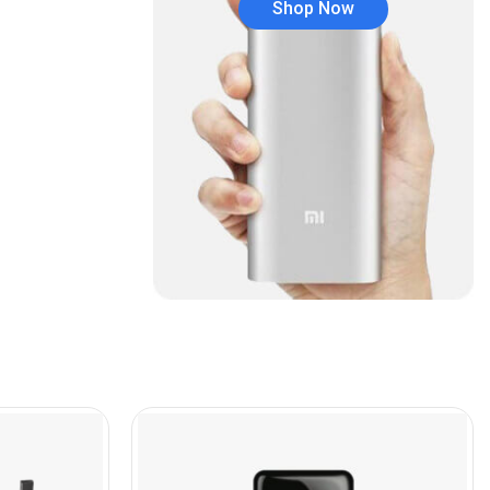
Shop Now
Audífonos
(23)
Audífonos
(12)
Audífonos inalámbricos
(24)
Audio y Sonido
(143)
Barras de sonido
(5)
Base para Audífonos
(3)
Baterías
(5)
Bluetooth
(1)
Bombillas inteligente
(6)
Brother
(5)
Cable tipo C
(40)
Cables
(252)