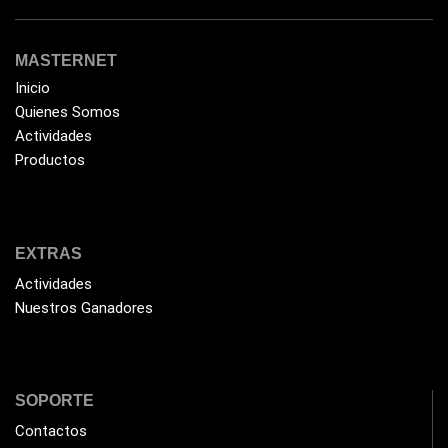
Epson
(39)
MASTERNET
Extensiones
(16)
Inicio
Extensor de Rango
(11)
Quienes Somos
Ezpower
(2)
Actividades
Productos
EZVIZ
(21)
Flash Memory
(23)
Forza
(16)
EXTRAS
Fuentes de Poder
(9)
Actividades
Fuentes de Poder RGB
(3)
Nuestros Ganadores
Gamemax
(15)
General
(1233)
SOPORTE
Genius
(37)
Contactos
Gigabyte
(3)