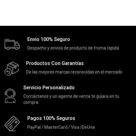
Convertidores Señales
(34)
Cooler
(13)
Cooler Gamer
(9)
Dell
(3)
Envio 100% Seguro
Discos Duros
(4)
Despacho y envíos de producto de froma rápida
Discos Duros Externos
(5)
Discos Duros Internos
(9)
Productos Con Garantías
De las mejores marcas reconocidas en el mercado
Discos Solido Externos
(3)
Discos Solido Internos
(3)
Servicio Personalizado
DLINK
(1)
Contáctanos y un agente de venta te guiara en tu
compra
Domotica
(21)
DVRs
(1)
Pagos 100% Seguros
Enclouser
(8)
PayPal / MasterCard / Visa /DeUna
Enfriador de Poder RGB
(2)