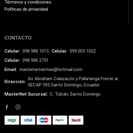
Términos y condiciones
Havit
(40)
Políticas de privacidad
HIKVISION
(10)
HP
(31)
HUB
CONTACTO
(17)
Humificador
(5)
Celular:
098 988 1013
Celular:
099 005 1022
Impresoras Multifuncionales
(5)
Celular:
098 986 2751
Impresoras Térmicas
(4)
Email:
masternetventas@hotmail.com
Impresoras y Consumibles
(128)
Av. Abraham Calazacón y Pallatanga Frente al
Dirección:
SECAP 395 Santo Domingo, Ecuador
Intel
(3)
MasterNet Sucursal:
C. Tulcán, Santo Domingo
JBL
(1)
Kingston
(33)
Kit de Limpieza
(10)
Klip Xtreme
(7)