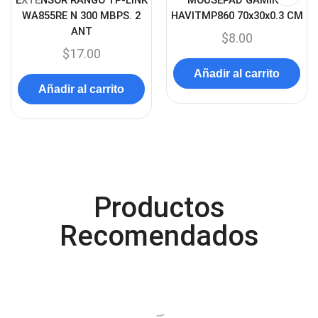
EXTENSOR RANGO TP-LINK
MOUSEPAD GAMING
Canon
(23)
WA855RE N 300 MBPS. 2
HAVITMP860 70x30x0.3 CM
Capturadora de video
(4)
ANT
$
8.00
$
17.00
Cargador de pila
(4)
Añadir al carrito
Cargadores
(49)
Añadir al carrito
Case Gamers
(12)
Cases
(14)
Chanchito
(15)
Combos Teclado y Mouse
(11)
Productos
Componentes
(91)
Conectividad
(119)
Recomendados
Consumibles
(121)
Control
(8)
Control Remoto
(2)