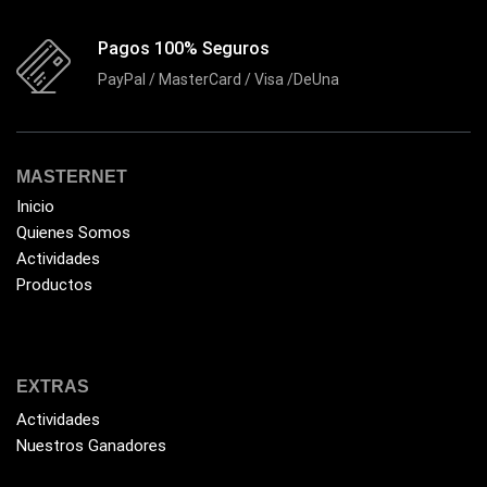
Flash Memory
(23)
Pagos 100% Seguros
Forza
(16)
PayPal / MasterCard / Visa /DeUna
Fuentes de Poder
(9)
Fuentes de Poder RGB
(3)
Gamemax
(15)
MASTERNET
General
(1233)
Inicio
Quienes Somos
Genius
(37)
Actividades
Gigabyte
(3)
Productos
Havit
(40)
HIKVISION
(10)
EXTRAS
HP
(31)
Actividades
HUB
(17)
Nuestros Ganadores
Humificador
(5)