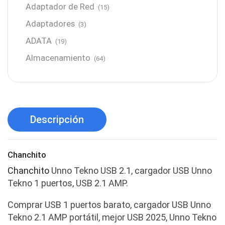
Adaptador de Red
(15)
Adaptadores
(3)
ADATA
(19)
Almacenamiento
(64)
AMD
(3)
Antenas y Radioenlace
(1)
Antivirus
(1)
Descripción
Aro de luz
(6)
Asus
(24)
Chanchito
Audífonos
(23)
Chanchito
Unno Tekno USB 2.1, cargador USB Unno
Audífonos
(12)
Tekno 1 puertos, USB 2.1 AMP.
Audífonos inalámbricos
(24)
Comprar USB 1 puertos barato, cargador USB Unno
Audio y Sonido
(143)
Tekno 2.1 AMP portátil, mejor USB 2025, Unno Tekno