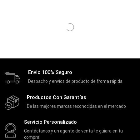
Discos Duros Internos
(9)
Discos Solido Externos
(3)
Discos Solido Internos
(3)
DLINK
(1)
Domotica
(21)
DVRs
(1)
Enclouser
(8)
Envio 100% Seguro
Enfriador de Poder RGB
Despacho y envíos de producto de froma rápida
(2)
Epson
(39)
Productos Con Garantías
Extensiones
(16)
De las mejores marcas reconocidas en el mercado
Extensor de Rango
(11)
Servicio Personalizado
Ezpower
(2)
Contáctanos y un agente de venta te guiara en tu
EZVIZ
(21)
compra