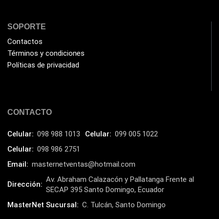
Impresoras Multifuncionales
(5)
Impresoras Térmicas
(4)
SOPORTE
Impresoras y Consumibles
(128)
Contactos
Términos y condiciones
Intel
(3)
Políticas de privacidad
JBL
(1)
Kingston
(33)
Kit de Limpieza
(10)
CONTACTO
Klip Xtreme
(7)
Celular:
098 988 1013
Celular:
099 005 1022
Lamparas
(2)
Celular:
098 986 2751
Laptops
(15)
Email:
masternetventas@hotmail.com
Lector de código de barra
(3)
Av. Abraham Calazacón y Pallatanga Frente al
Dirección:
Lenovo
(16)
SECAP 395 Santo Domingo, Ecuador
LG
MasterNet Sucursal:
C. Tulcán, Santo Domingo
(4)