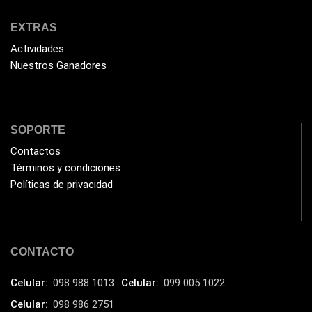
Fuentes de Poder
(9)
EXTRAS
Fuentes de Poder RGB
(3)
Actividades
Nuestros Ganadores
Gamemax
(15)
General
(1233)
Genius
(37)
SOPORTE
Gigabyte
(3)
Contactos
Havit
(40)
Términos y condiciones
Políticas de privacidad
HIKVISION
(10)
HP
(31)
HUB
(17)
CONTACTO
Humificador
(5)
Impresoras Multifuncionales
Celular:
098 988 1013
Celular:
099 005 1022
(5)
Celular:
098 986 2751
Impresoras Térmicas
(4)