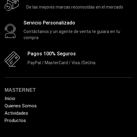
Discos Solido Externos
(3)
De las mejores marcas reconocidas en el mercado
Discos Solido Internos
(3)
DLINK
(1)
Servicio Personalizado
Contáctanos y un agente de venta te guiara en tu
Domotica
(21)
compra
DVRs
(1)
Enclouser
Pagos 100% Seguros
(8)
PayPal / MasterCard / Visa /DeUna
Enfriador de Poder RGB
(2)
Epson
(39)
Extensiones
(16)
MASTERNET
Extensor de Rango
(11)
Inicio
Ezpower
(2)
Quienes Somos
Actividades
EZVIZ
(21)
Productos
Flash Memory
(23)
Forza
(16)