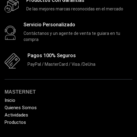
Productos Con Garantías
Extensiones
(16)
De las mejores marcas reconocidas en el mercado
Extensor de Rango
(11)
Servicio Personalizado
Ezpower
(2)
Contáctanos y un agente de venta te guiara en tu
EZVIZ
(21)
compra
Flash Memory
(23)
Pagos 100% Seguros
Forza
(16)
PayPal / MasterCard / Visa /DeUna
Fuentes de Poder
(9)
Fuentes de Poder RGB
(3)
Gamemax
(15)
MASTERNET
General
(1233)
Inicio
Quienes Somos
Genius
(37)
Actividades
Gigabyte
(3)
Productos
Havit
(40)