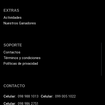
HIKVISION
(10)
HP
(31)
EXTRAS
HUB
Actividades
(17)
Nuestros Ganadores
Humificador
(5)
Impresoras Multifuncionales
(5)
Impresoras Térmicas
(4)
SOPORTE
Impresoras y Consumibles
(128)
Contactos
Intel
Términos y condiciones
(3)
Políticas de privacidad
JBL
(1)
Kingston
(33)
Kit de Limpieza
(10)
CONTACTO
Klip Xtreme
(7)
Celular:
098 988 1013
Celular:
099 005 1022
Lamparas
(2)
Celular:
098 986 2751