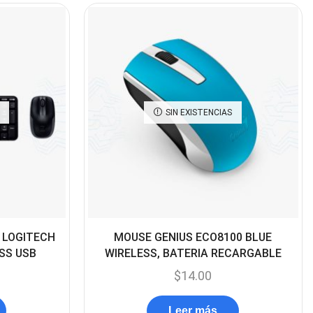
Cables De Audio
(39)
Cables De Impresora
(10)
Cables De Poder
(14)
Cables de Red
(37)
SIN EXISTENCIAS
Cables DVI
(1)
Cables HDMI
(36)
Cables USB
(36)
Cables Varios
(65)
Cables VGA
(14)
 LOGITECH
MOUSE GENIUS ECO8100 BLUE
Cables y Adaptadores
SS USB
WIRELESS, BATERIA RECARGABLE
(265)
$
14.00
Cables, adaptadores y
accesorios
Leer más