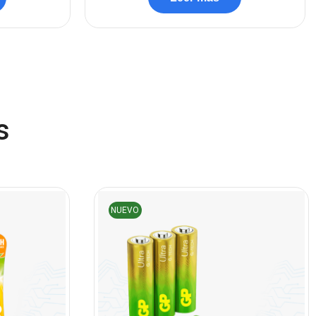
(45)
Cámaras de Red
(67)
Cámaras de Seguridad
(72)
Canon
(23)
s
Capturadora de video
(4)
Cargador de pila
(4)
Cargadores
(49)
Case Gamers
(12)
NUEVO
Cases
(14)
Chanchito
(15)
Combos Teclado y Mouse
(11)