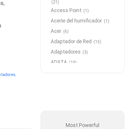
(21)
s,
Access Point
(1)
Aceite del humificador
(1)
s
Acer
(6)
Adaptador de Red
(15)
Adaptadores
(3)
ADATA
(19)
Almacenamiento
(64)
ptadores
,
AMD
(3)
Antenas y Radioenlace
(1)
Antivirus
(1)
Aro de luz
(6)
Asus
Most Powerful
(24)