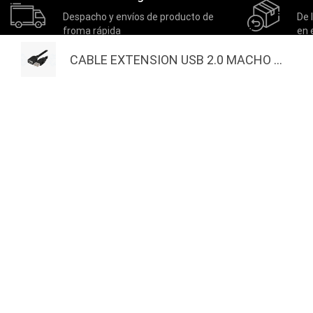
Despacho y envíos de producto de
De 
froma rápida
en 
CABLE EXTENSION USB 2.0 MACHO ...
MASTERNET
EXTRAS
Inicio
Actividades
Quienes Somos
Nuestros Ganadores
Actividades
Productos