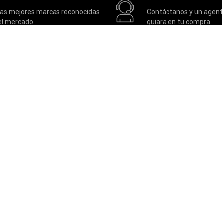
las mejores marcas reconocidas
Contáctanos y un agent
el mercado
guiara en tu compra
SOPORTE
Contactos
Términos y condiciones
Políticas de privacidad