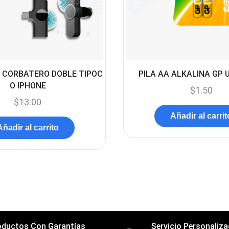
 CORBATERO DOBLE TIPOC
PILA AA ALKALINA GP 
O IPHONE
$
1.50
$
13.00
Añadir al carrit
Añadir al carrito
oductos Con Garantías
Servicio Personaliz