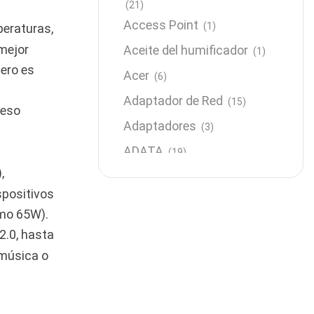
(21)
Access Point
(1)
peraturas,
mejor
Aceite del humificador
(1)
pero es
Acer
(6)
Adaptador de Red
(15)
peso
Adaptadores
(3)
ADATA
(19)
,
Almacenamiento
(64)
spositivos
AMD
(3)
omo 65W).
Antenas y Radioenlace
(1)
2.0, hasta
Antivirus
(1)
 música o
Aro de luz
(6)
Asus
(24)