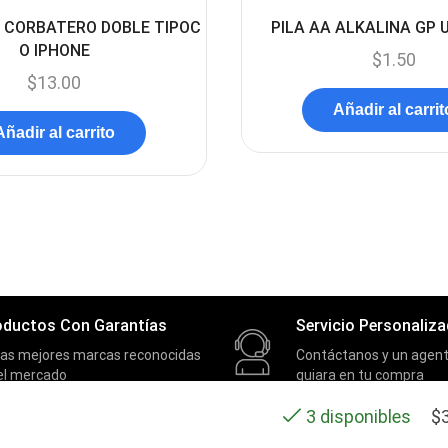
 CORBATERO DOBLE TIPOC
PILA AA ALKALINA GP 
O IPHONE
$
1.50
$
13.00
Añadir al carrit
Añadir al carrito
oductos Con Garantías
Servicio Personaliz
las mejores marcas reconocidas
Contáctanos y un agent
el mercado
guiara en tu compra
$
3 disponibles