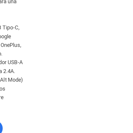
ara una
Audífonos
(23)
Audífonos
(12)
Audífonos inalámbricos
 Tipo-C,
oogle
(24)
 OnePlus,
Audio y Sonido
(143)
.
Barras de sonido
(5)
ador USB-A
Base para Audífonos
(3)
a 2.4A.
Baterías
(5)
 Alt Mode)
Bluetooth
tos
(1)
re
Bombillas inteligente
(6)
Brother
(5)
Cable tipo C
(40)
Cables
(252)