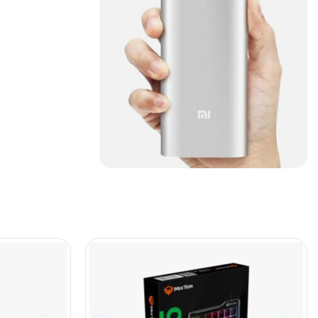
(45)
Cámaras de Red
(67)
Cámaras de Seguridad
(72)
Canon
(23)
Capturadora de video
(4)
Cargador de pila
(4)
Cargadores
(49)
Case Gamers
(12)
Cases
(14)
Chanchito
(15)
Combos Teclado y Mouse
(11)