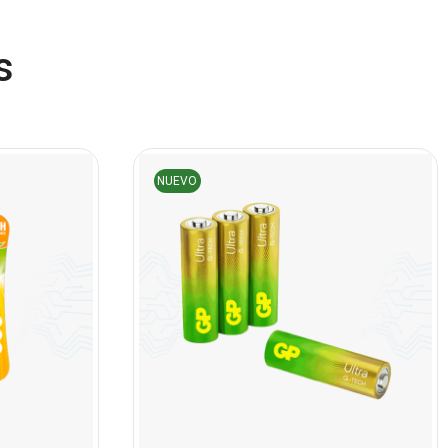
Discos Solido Internos
(3)
s
DLINK
(1)
Domotica
(21)
DVRs
(1)
Enclouser
(8)
NUEVO
Enfriador de Poder RGB
(2)
Epson
(39)
Extensiones
(16)
Extensor de Rango
(11)
Ezpower
(2)
EZVIZ
(21)
Flash Memory
(23)