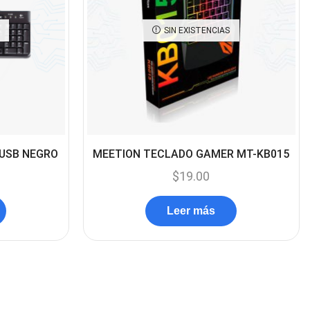
Componentes
(91)
SIN EXISTENCIAS
Conectividad
(119)
Consumibles
(121)
Control
(8)
Control Remoto
(2)
Convertidores Señales
(34)
 USB NEGRO
MEETION TECLADO GAMER MT-KB015
Cooler
(13)
$
19.00
Cooler Gamer
(9)
Dell
(3)
Leer más
Discos Duros
(4)
Discos Duros Externos
(5)
Discos Duros Internos
(9)
Discos Solido Externos
(3)