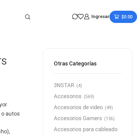
Ingresar
$
0.00
TS
Otras Categorías
3NSTAR
(4)
Accesorios
(569)
yor
Accesorios de video
(49)
 o autos
Accesorios Gamers
(136)
Accesorios para cableado
ho),