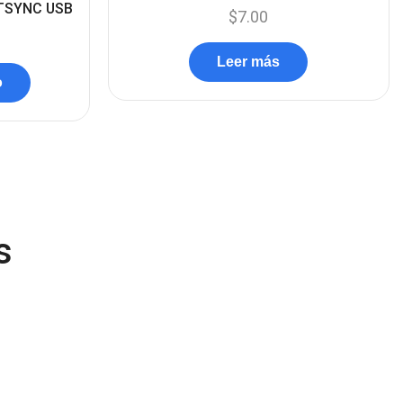
TSYNC USB
Componentes
(91)
$
7.00
Conectividad
(119)
Leer más
Consumibles
(121)
o
Control
(8)
Control Remoto
(2)
Convertidores Señales
(34)
Cooler
(13)
Cooler Gamer
s
(9)
Dell
(3)
Discos Duros
(4)
Discos Duros Externos
(5)
NUEVO
Discos Duros Internos
(9)
Discos Solido Externos
(3)