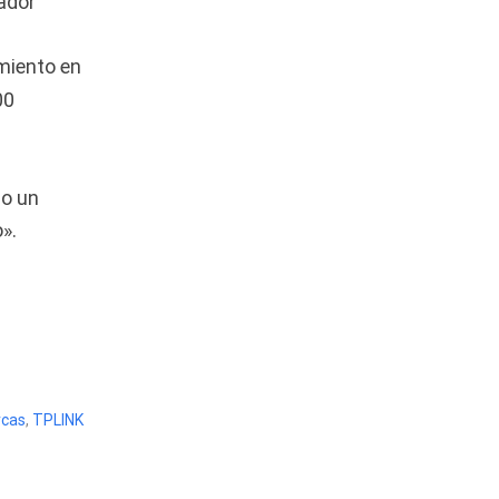
ador
Audífonos
(23)
Audífonos
miento en
(12)
00
Audífonos inalámbricos
(24)
Audio y Sonido
(143)
do un
Barras de sonido
(5)
».
Base para Audífonos
(3)
Baterías
(5)
Bluetooth
(1)
Bombillas inteligente
(6)
Brother
(5)
cas
,
TPLINK
Cable tipo C
(40)
Cables
(252)