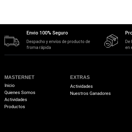
SIN EXISTENCIAS
MOUSE PAD XTECH MARVEL
MICROFONO
SPIDERMAN XXL
$
15.00
Leer más