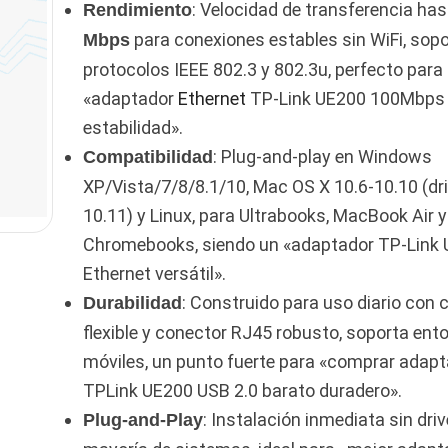
: Velocidad de transferencia ha
Rendimiento
para conexiones estables sin WiFi, sop
Mbps
protocolos IEEE 802.3 y 802.3u, perfecto para
«adaptador
Ethernet
TP-Link UE200 100Mbps 
estabilidad».
: Plug-and-play en Windows
Compatibilidad
XP/Vista/7/8/8.1/10, Mac OS X 10.6-10.10 (dr
10.11) y Linux, para Ultrabooks, MacBook Air y
Chromebooks, siendo un «adaptador TP-Link
Ethernet versátil».
: Construido para uso diario con 
Durabilidad
flexible y conector RJ45 robusto, soporta ent
móviles, un punto fuerte para «comprar adap
TPLink UE200 USB 2.0 barato duradero».
: Instalación inmediata sin driv
Plug-and-Play