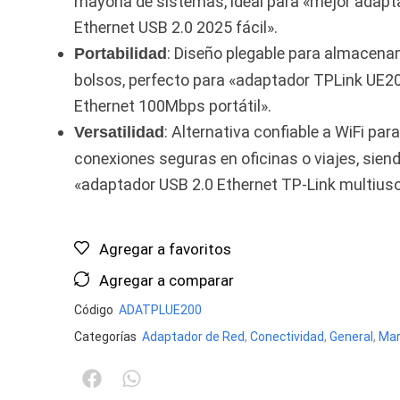
mayoría de sistemas, ideal para «mejor adapt
Ethernet USB 2.0 2025 fácil».
: Diseño plegable para almacena
Portabilidad
bolsos, perfecto para «adaptador TPLink UE2
Ethernet 100Mbps portátil».
: Alternativa confiable a WiFi para
Versatilidad
conexiones seguras en oficinas o viajes, sien
«adaptador USB 2.0 Ethernet TP-Link multiuso
Agregar a favoritos
Agregar a comparar
Código
ADATPLUE200
Categorías
Adaptador de Red
,
Conectividad
,
General
,
Mar