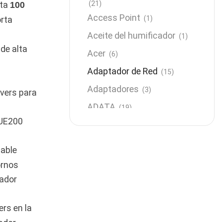
(21)
sta
100
Access Point
orta
(1)
Aceite del humificador
(1)
de alta
Acer
(6)
Adaptador de Red
(15)
Adaptadores
(3)
ivers para
ADATA
(19)
 UE200
Almacenamiento
(64)
AMD
(3)
cable
Antenas y Radioenlace
(1)
ornos
Antivirus
tador
(1)
Aro de luz
(6)
ers en la
Asus
(24)