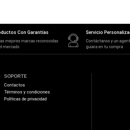
 CORBATERO DOBLE TIPOC
PILA AA ALKALINA GP 
O IPHONE
$
1.50
$
13.00
Añadir al carrit
Añadir al carrito