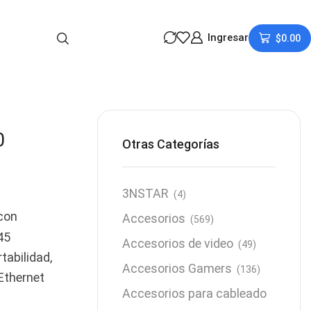
Ingresar
$
0.00
0
Otras Categorías
3NSTAR
(4)
con
Accesorios
(569)
45
Accesorios de video
(49)
tabilidad,
Accesorios Gamers
(136)
Ethernet
Accesorios para cableado