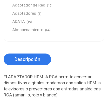
Adaptador de Red
(15)
Adaptadores
(3)
ADATA
(19)
Almacenamiento
(64)
AMD
(3)
Antenas y Radioenlace
(1)
Antivirus
(1)
Descripción
Aro de luz
(6)
Asus
(24)
El ADAPTADOR HDMI A RCA permite conectar
Audífonos
(23)
dispositivos digitales modernos con salida HDMI a
Audífonos
(12)
televisores o proyectores con entradas analógicas
RCA (amarillo, rojo y blanco).
Audífonos inalámbricos
(24)
Audio y Sonido
(143)