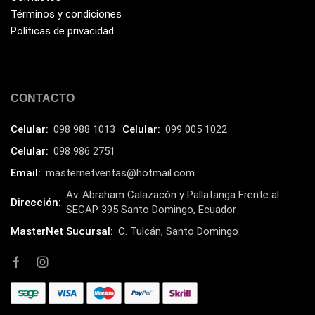
Impresoras Multifuncionales
Términos y condiciones
(5)
Políticas de privacidad
Impresoras Térmicas
(4)
Impresoras y Consumibles
(128)
Intel
(3)
CONTACTO
JBL
(1)
Celular:
098 988 1013
Celular:
099 005 1022
Kingston
(33)
Celular:
098 986 2751
Kit de Limpieza
(10)
Email:
masternetventas@hotmail.com
Klip Xtreme
(7)
Av. Abraham Calazacón y Pallatanga Frente al
Dirección:
Lamparas
(2)
SECAP 395 Santo Domingo, Ecuador
Laptops
(15)
MasterNet Sucursal:
C. Tulcán, Santo Domingo
Lector de código de barra
(3)
Lenovo
(16)
LG
(4)