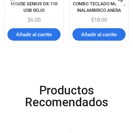
Cases
(14)
MOUSE GENIUS DX-110
COMBO TECLADO MOUSE
USB ROJO
INALAMBRICO ANERA
Chanchito
(15)
$
6.00
$
18.00
Combos Teclado y Mouse
(11)
Componentes
(91)
Añadir al carrito
Añadir al carrito
Conectividad
(119)
Consumibles
(121)
Control
(8)
Control Remoto
(2)
Convertidores Señales
(34)
Productos
Cooler
(13)
Recomendados
Cooler Gamer
(9)
Dell
(3)
Discos Duros
(4)
Discos Duros Externos
(5)