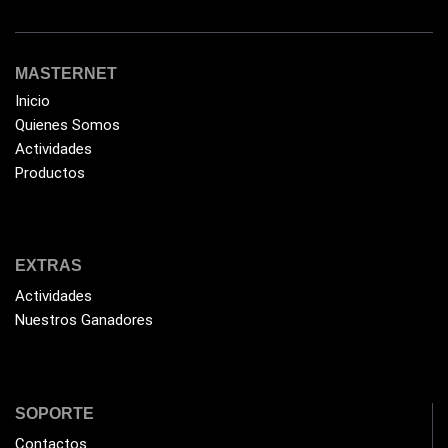
Flash Memory
(23)
Forza
(16)
MASTERNET
Fuentes de Poder
(9)
Inicio
Quienes Somos
Fuentes de Poder RGB
(3)
Actividades
Gamemax
(15)
Productos
General
(1233)
Genius
(37)
Gigabyte
(3)
EXTRAS
Actividades
Havit
(40)
Nuestros Ganadores
HIKVISION
(10)
HP
(31)
HUB
(17)
SOPORTE
Humificador
(5)
Contactos