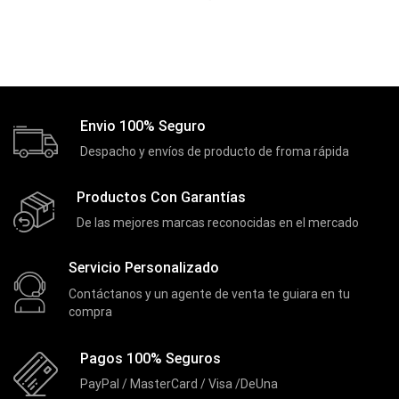
Discos Duros Internos
(9)
Discos Solido Externos
(3)
Discos Solido Internos
(3)
DLINK
(1)
Envio 100% Seguro
Domotica
(21)
Despacho y envíos de producto de froma rápida
DVRs
(1)
Productos Con Garantías
Enclouser
(8)
De las mejores marcas reconocidas en el mercado
Enfriador de Poder RGB
(2)
Servicio Personalizado
Epson
(39)
Contáctanos y un agente de venta te guiara en tu
Extensiones
(16)
compra
Extensor de Rango
(11)
Pagos 100% Seguros
Ezpower
(2)
PayPal / MasterCard / Visa /DeUna
EZVIZ
(21)